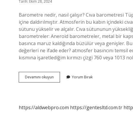
Tarih: Ekim 28, 2024
Barometre nedir, nasıl çalışır? Cıva barometresi Tüpü
içine daldırılmıştır. Atmosferin bu kabın içindeki cı
sütunu yükselir ve alçalır. Cıva sütununun yüksekli
barometreler: Aneroid barometreler, metal bir kapsü
basınca maruz kaldığında büzülür veya genişler. Bu 
değerleri ne ifade eder? atmosfer basıncını temsil 
kısmına işaretlediğim kırmızı çizgi 760 veya 1013 n
Barometre
Devamını okuyun
Yorum Bırak
Çalışma
Ilkeleri
Nelerdir
https://aldwebpro.com
https://gentesltd.com.tr
http