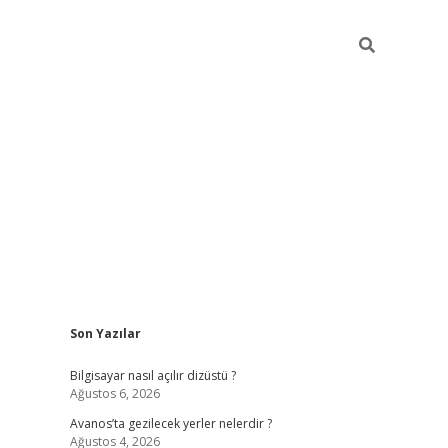
Sidebar
Son Yazılar
betci
Bilgisayar nasıl açılır dizüstü ?
Ağustos 6, 2026
Avanos’ta gezilecek yerler nelerdir ?
Ağustos 4, 2026