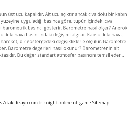
n üst ucu kapalıdır. Alt ucu açıktır ancak cıva dolu bir kabın
va yüzeyine uyguladığı basınca göre, tüpün içindeki cıva
ği barometrik basıncı gösterir. Barometre nasıl ölçer? Aneroi
ldeki hava basıncındaki değişimi algılar. Kapsüldeki hava,
hareket, bir göstergedeki değişikliklerle ölçülür. Barometre
eder. Barometre değerleri nasıl okunur? Barometrenin alt
oktasıdır. Bu değer standart atmosfer basıncını temsil eder…
s://takidizayn.com.tr
knight online
nttgame
Sitemap