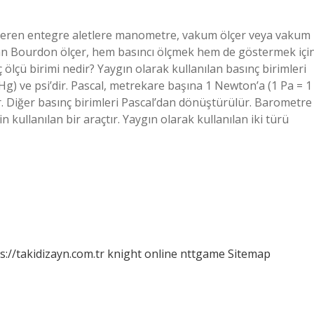
österen entegre aletlere manometre, vakum ölçer veya vakum
lan Bourdon ölçer, hem basıncı ölçmek hem de göstermek içi
 ölçü birimi nedir? Yaygın olarak kullanılan basınç birimleri
Hg) ve psi’dir. Pascal, metrekare başına 1 Newton’a (1 Pa = 1
ir. Diğer basınç birimleri Pascal’dan dönüştürülür. Barometre
 kullanılan bir araçtır. Yaygın olarak kullanılan iki türü
s://takidizayn.com.tr
knight online
nttgame
Sitemap