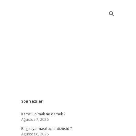
Sidebar
Son Yazılar
betci
Kamçılı olmak ne demek ?
Ağustos 7, 2026
Bilgisayar nasıl açılır dizüstü ?
Ağustos 6, 2026