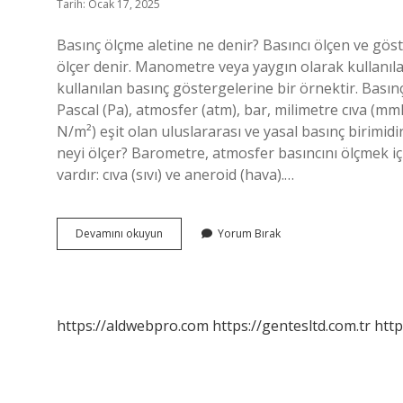
Tarih: Ocak 17, 2025
Basınç ölçme aletine ne denir? Basıncı ölçen ve g
ölçer denir. Manometre veya yaygın olarak kullanı
kullanılan basınç göstergelerine bir örnektir. Basınç
Pascal (Pa), atmosfer (atm), bar, milimetre cıva (mm
N/m²) eşit olan uluslararası ve yasal basınç birimid
neyi ölçer? Barometre, atmosfer basıncını ölçmek için
vardır: cıva (sıvı) ve aneroid (hava).…
Basıncını
Devamını okuyun
Yorum Bırak
Ne
Ölçer
https://aldwebpro.com
https://gentesltd.com.tr
http