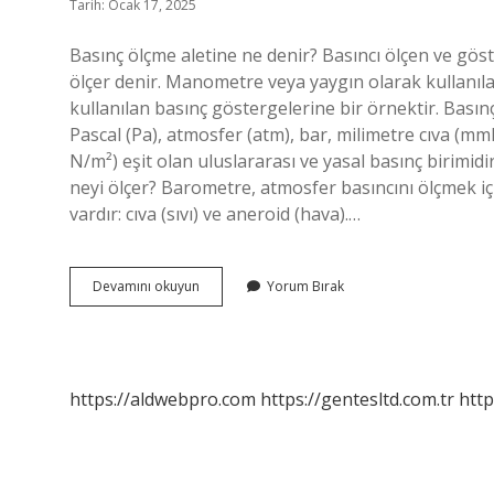
Tarih: Ocak 17, 2025
Basınç ölçme aletine ne denir? Basıncı ölçen ve g
ölçer denir. Manometre veya yaygın olarak kullanı
kullanılan basınç göstergelerine bir örnektir. Basınç
Pascal (Pa), atmosfer (atm), bar, milimetre cıva (mm
N/m²) eşit olan uluslararası ve yasal basınç birimid
neyi ölçer? Barometre, atmosfer basıncını ölçmek için
vardır: cıva (sıvı) ve aneroid (hava).…
Basıncını
Devamını okuyun
Yorum Bırak
Ne
Ölçer
https://aldwebpro.com
https://gentesltd.com.tr
http