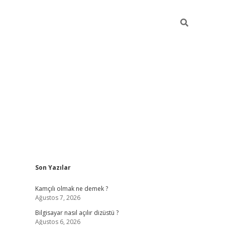
Sidebar
Son Yazılar
betci
Kamçılı olmak ne demek ?
Ağustos 7, 2026
Bilgisayar nasıl açılır dizüstü ?
Ağustos 6, 2026