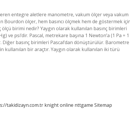
österen entegre aletlere manometre, vakum ölçer veya vakum
lan Bourdon ölçer, hem basıncı ölçmek hem de göstermek içi
 ölçü birimi nedir? Yaygın olarak kullanılan basınç birimleri
Hg) ve psi’dir. Pascal, metrekare başına 1 Newton’a (1 Pa = 1
ir. Diğer basınç birimleri Pascal’dan dönüştürülür. Barometre
 kullanılan bir araçtır. Yaygın olarak kullanılan iki türü
s://takidizayn.com.tr
knight online
nttgame
Sitemap