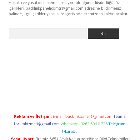
Hukuka ve yasal düzenlemelere aykırı olduğunu düşündüğünüz
içerikleri,
backlinkpanelicomtr@gmail.com
adresine bildirmeniz
halinde, ilgili içerikler yasal süre içerisinde sitemizden kaldırılacaktır.
Arama
etci
Reklam ve İletişim:
E-mail:
backlinkpaneli@gmail.com
Teams:
forumhizmeti@gmail.com
Whatsapp: 0262 606 0 726
Telegram:
@karabul
Yasal Uyarı:
Sitemiz, 5651 Sayılı Kanun gereğince Bilgi Teknolojileri