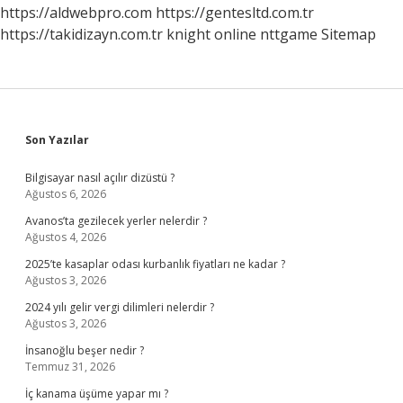
https://aldwebpro.com
https://gentesltd.com.tr
https://takidizayn.com.tr
knight online
nttgame
Sitemap
Sidebar
Son Yazılar
Bilgisayar nasıl açılır dizüstü ?
Ağustos 6, 2026
Avanos’ta gezilecek yerler nelerdir ?
Ağustos 4, 2026
2025’te kasaplar odası kurbanlık fiyatları ne kadar ?
Ağustos 3, 2026
2024 yılı gelir vergi dilimleri nelerdir ?
Ağustos 3, 2026
İnsanoğlu beşer nedir ?
Temmuz 31, 2026
İç kanama üşüme yapar mı ?