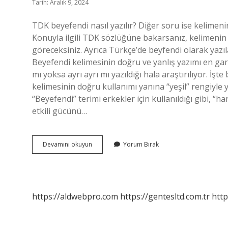
Tarih: Aralık 9, 2024
TDK beyefendi nasıl yazılır? Diğer soru ise kelimen
Konuyla ilgili TDK sözlüğüne bakarsanız, kelimeni
göreceksiniz. Ayrıca Türkçe’de beyfendi olarak yazıla
Beyefendi kelimesinin doğru ve yanlış yazımı en gar
mı yoksa ayrı ayrı mı yazıldığı hala araştırılıyor. İ
kelimesinin doğru kullanımı yanına “yeşil” rengiyle y
“Beyefendi” terimi erkekler için kullanıldığı gibi, “h
etkili gücünü…
Beyefendi
Devamını okuyun
Yorum Bırak
Nasıl
https://aldwebpro.com
https://gentesltd.com.tr
http