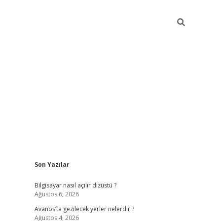
Sidebar
Son Yazılar
betci
Bilgisayar nasıl açılır dizüstü ?
Ağustos 6, 2026
Avanos’ta gezilecek yerler nelerdir ?
Ağustos 4, 2026