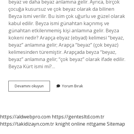
beyaz ve daha beyaz anlamına gelir. Ayrıca, birçok
çocuğa kusursuz ve çok beyaz olarak da bilinen
Beyza ismi verilir. Bu isim çok uğurlu ve güzel olarak
kabul edilir. Beyza ismi günahtan kaçınmış ve
günahtan etkilenmemiş kişi anlamına gelir. Beyza
kokeni nedir? Arapça ebyaz (ebyad) kelimesi “beyaz,
beyaz” anlamına gelir; Arapça “beyaz” (çok beyaz)
kelimesinden türemiştir. Arapçada beyza “beyaz,
beyaz” anlamına gelir; “çok beyaz” olarak ifade edilir.
Beyza Kürt ismi mi?…
Beyza
Devamını okuyun
Yorum Bırak
Ne
Demek
Yumurta
https://aldwebpro.com
https://gentesltd.com.tr
https://takidizayn.com.tr
knight online
nttgame
Sitemap