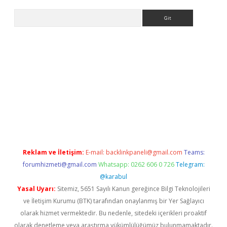
Arama
etci
Reklam ve İletişim:
E-mail:
backlinkpaneli@gmail.com
Teams:
forumhizmeti@gmail.com
Whatsapp: 0262 606 0 726
Telegram:
@karabul
Yasal Uyarı:
Sitemiz, 5651 Sayılı Kanun gereğince Bilgi Teknolojileri
ve İletişim Kurumu (BTK) tarafından onaylanmış bir Yer Sağlayıcı
olarak hizmet vermektedir. Bu nedenle, sitedeki içerikleri proaktif
olarak denetleme veya araştırma yükümlülüğümüz bulunmamaktadır.