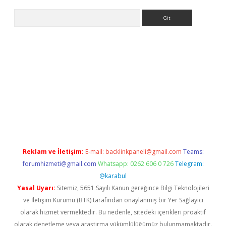
Arama
ci
Reklam ve İletişim:
E-mail:
backlinkpaneli@gmail.com
Teams:
forumhizmeti@gmail.com
Whatsapp: 0262 606 0 726
Telegram:
@karabul
Yasal Uyarı:
Sitemiz, 5651 Sayılı Kanun gereğince Bilgi Teknolojileri
ve İletişim Kurumu (BTK) tarafından onaylanmış bir Yer Sağlayıcı
olarak hizmet vermektedir. Bu nedenle, sitedeki içerikleri proaktif
olarak denetleme veya araştırma yükümlülüğümüz bulunmamaktadır.