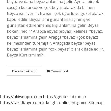
beyaz ve daha beyaz anlamına gelir. Ayrıca, birçok
çocuğa kusursuz ve çok beyaz olarak da bilinen
Beyza ismi verilir. Bu isim çok uğurlu ve güzel olarak
kabul edilir. Beyza ismi günahtan kaçınmış ve
günahtan etkilenmemiş kişi anlamına gelir. Beyza
kokeni nedir? Arapça ebyaz (ebyad) kelimesi “beyaz,
beyaz” anlamına gelir; Arapça “beyaz” (çok beyaz)
kelimesinden türemiştir. Arapçada beyza “beyaz,
beyaz” anlamına gelir; “çok beyaz” olarak ifade edilir.
Beyza Kürt ismi mi?…
Beyza
Devamını okuyun
Yorum Bırak
Ne
Demek
Yumurta
https://aldwebpro.com
https://gentesltd.com.tr
https://takidizayn.com.tr
knight online
nttgame
Sitemap