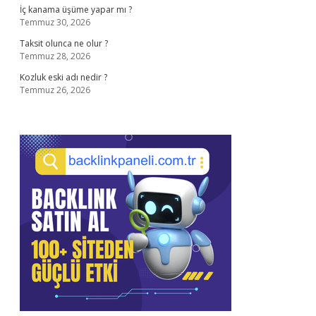
İç kanama üşüme yapar mı ?
Temmuz 30, 2026
Taksit olunca ne olur ?
Temmuz 28, 2026
Kozluk eski adı nedir ?
Temmuz 26, 2026