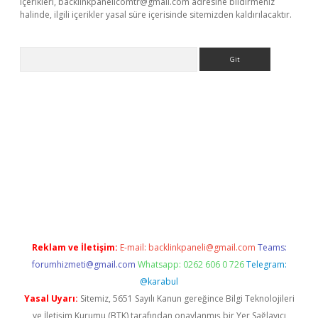
içerikleri,
backlinkpanelicomtr@gmail.com
adresine bildirmeniz
halinde, ilgili içerikler yasal süre içerisinde sitemizden kaldırılacaktır.
Arama
etci
Reklam ve İletişim:
E-mail:
backlinkpaneli@gmail.com
Teams:
forumhizmeti@gmail.com
Whatsapp: 0262 606 0 726
Telegram:
@karabul
Yasal Uyarı:
Sitemiz, 5651 Sayılı Kanun gereğince Bilgi Teknolojileri
ve İletişim Kurumu (BTK) tarafından onaylanmış bir Yer Sağlayıcı