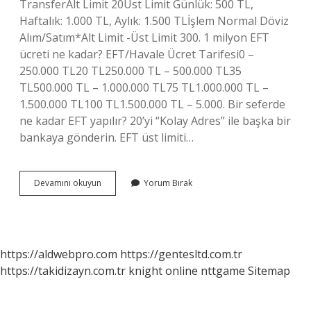
TransferAlt Limit 20Üst Limit Günlük: 500 TL,
Haftalık: 1.000 TL, Aylık: 1.500 TLİşlem Normal ​Döviz
Alım/Satım*Alt Limit ​-Üst Limit ​300. 1 milyon EFT
ücreti ne kadar? EFT/Havale Ücret Tarifesi0 –
250.000 TL20 TL250.000 TL – 500.000 TL35
TL500.000 TL – 1.000.000 TL75 TL1.000.000 TL –
1.500.000 TL100 TL1.500.000 TL – 5.000. Bir seferde
ne kadar EFT yapılır? 20’yi “Kolay Adres” ile başka bir
bankaya gönderin. EFT üst limiti…
Eft
Devamını okuyun
Yorum Bırak
Işlem
Limiti
Ne
Kadar
https://aldwebpro.com
https://gentesltd.com.tr
https://takidizayn.com.tr
knight online
nttgame
Sitemap