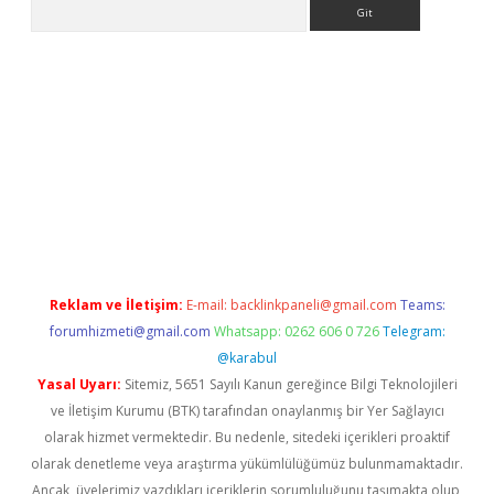
Arama
tci
Reklam ve İletişim:
E-mail:
backlinkpaneli@gmail.com
Teams:
forumhizmeti@gmail.com
Whatsapp: 0262 606 0 726
Telegram:
@karabul
Yasal Uyarı:
Sitemiz, 5651 Sayılı Kanun gereğince Bilgi Teknolojileri
ve İletişim Kurumu (BTK) tarafından onaylanmış bir Yer Sağlayıcı
olarak hizmet vermektedir. Bu nedenle, sitedeki içerikleri proaktif
olarak denetleme veya araştırma yükümlülüğümüz bulunmamaktadır.
Ancak, üyelerimiz yazdıkları içeriklerin sorumluluğunu taşımakta olup,