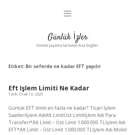
menüyü
Anasayfa
aç
Gizlilik Politikası
Günlük İzler
Yasal Uyarı
Günlük yaşama tat katan kısa bilgiler.
Hakkımızda
Etiket:
Bir seferde ne kadar EFT yapılır
Eft Işlem Limiti Ne Kadar
Tarih: Ocak 13, 2025
Günlük EFT limiti en fazla ne kadar? Ticari İşlem
Saatleriİşlem AdıAlt LimitÜst Limitİşlem Adı Para
Transferi*Alt Limit – Üst Limit 1.000.000 TLİşlem Adı
EFT*Alt Limit – Üst Limit 1.000.000 TLİşlem Adı Mobil