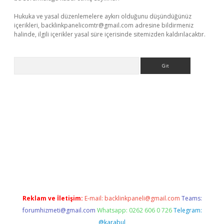
Hukuka ve yasal düzenlemelere aykırı olduğunu düşündüğünüz
içerikleri,
backlinkpanelicomtr@gmail.com
adresine bildirmeniz
halinde, ilgili içerikler yasal süre içerisinde sitemizden kaldırılacaktır.
Arama
etci
Reklam ve İletişim:
E-mail:
backlinkpaneli@gmail.com
Teams:
forumhizmeti@gmail.com
Whatsapp: 0262 606 0 726
Telegram:
@karabul