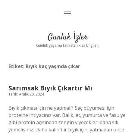
menüyü
Anasayfa
aç
Gizlilik Politikası
Günlük İzler
Yasal Uyarı
Günlük yaşama tat katan kısa bilgiler.
Hakkımızda
Etiket:
Bıyık kaç yaşında çıkar
Sarımsak Bıyık Çıkartır Mı
Tarih: Aralık 20, 2024
Bıyık çıkması için ne yapmalı? Saç büyümesi için
proteine ​​ihtiyacınız var. Balık, et, yumurta ve fasulye
gibi protein açısından zengin yiyecekleri daha sık
yemelisiniz. Daha kalın bir bıyık için, yatmadan önce