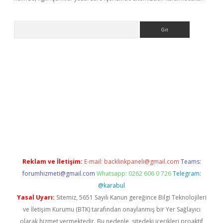
Arama
etci
Reklam ve İletişim:
E-mail:
backlinkpaneli@gmail.com
Teams:
forumhizmeti@gmail.com
Whatsapp: 0262 606 0 726
Telegram:
@karabul
Yasal Uyarı:
Sitemiz, 5651 Sayılı Kanun gereğince Bilgi Teknolojileri
ve İletişim Kurumu (BTK) tarafından onaylanmış bir Yer Sağlayıcı
olarak hizmet vermektedir. Bu nedenle, sitedeki içerikleri proaktif