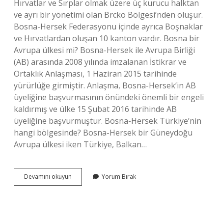
Hırvatlar ve Sırplar olmak üzere üç kurucu halktan
ve ayrı bir yönetimi olan Brcko Bölgesi’nden oluşur.
Bosna-Hersek Federasyonu içinde ayrıca Boşnaklar
ve Hırvatlardan oluşan 10 kanton vardır. Bosna bir
Avrupa ülkesi mi? Bosna-Hersek ile Avrupa Birliği
(AB) arasında 2008 yılında imzalanan İstikrar ve
Ortaklık Anlaşması, 1 Haziran 2015 tarihinde
yürürlüğe girmiştir. Anlaşma, Bosna-Hersek’in AB
üyeliğine başvurmasının önündeki önemli bir engeli
kaldırmış ve ülke 15 Şubat 2016 tarihinde AB
üyeliğine başvurmuştur. Bosna-Hersek Türkiye’nin
hangi bölgesinde? Bosna-Hersek bir Güneydoğu
Avrupa ülkesi iken Türkiye, Balkan…
Bosna-
Devamını okuyun
Yorum Bırak
Hersek
Hangi
Ülkeye
Ait