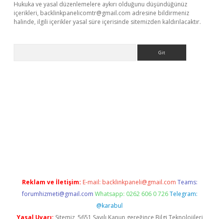
Hukuka ve yasal düzenlemelere aykırı olduğunu düşündüğünüz
içerikleri,
backlinkpanelicomtr@gmail.com
adresine bildirmeniz
halinde, ilgili içerikler yasal süre içerisinde sitemizden kaldırılacaktır.
Arama
tci
Reklam ve İletişim:
E-mail:
backlinkpaneli@gmail.com
Teams:
forumhizmeti@gmail.com
Whatsapp: 0262 606 0 726
Telegram:
@karabul
Yasal Uyarı:
Sitemiz, 5651 Sayılı Kanun gereğince Bilgi Teknolojileri