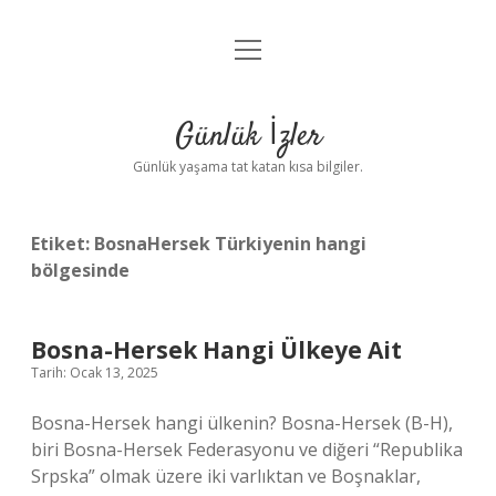
menüyü
Anasayfa
aç
Gizlilik Politikası
Günlük İzler
Yasal Uyarı
Günlük yaşama tat katan kısa bilgiler.
Hakkımızda
Etiket:
BosnaHersek Türkiyenin hangi
bölgesinde
Bosna-Hersek Hangi Ülkeye Ait
Tarih: Ocak 13, 2025
Bosna-Hersek hangi ülkenin? Bosna-Hersek (B-H),
biri Bosna-Hersek Federasyonu ve diğeri “Republika
Srpska” olmak üzere iki varlıktan ve Boşnaklar,