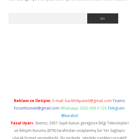
Arama
etci
Reklam ve İletişim:
E-mail:
backlinkpaneli@gmail.com
Teams:
forumhizmeti@gmail.com
Whatsapp: 0262 606 0 726
Telegram:
@karabul
Yasal Uyarı:
Sitemiz, 5651 Sayılı Kanun gereğince Bilgi Teknolojileri
ve İletişim Kurumu (BTK) tarafından onaylanmış bir Yer Sağlayıcı
olarak hizmet vermektedir. Bu nedenle, sitedeki içerikleri proaktif