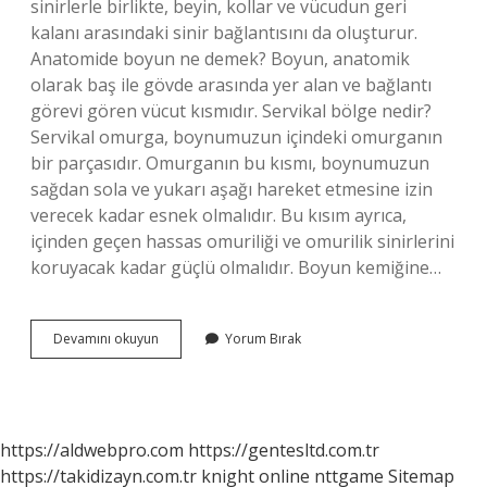
sinirlerle birlikte, beyin, kollar ve vücudun geri
kalanı arasındaki sinir bağlantısını da oluşturur.
Anatomide boyun ne demek? Boyun, anatomik
olarak baş ile gövde arasında yer alan ve bağlantı
görevi gören vücut kısmıdır. Servikal bölge nedir?
Servikal omurga, boynumuzun içindeki omurganın
bir parçasıdır. Omurganın bu kısmı, boynumuzun
sağdan sola ve yukarı aşağı hareket etmesine izin
verecek kadar esnek olmalıdır. Bu kısım ayrıca,
içinden geçen hassas omuriliği ve omurilik sinirlerini
koruyacak kadar güçlü olmalıdır. Boyun kemiğine…
Boyun
Devamını okuyun
Yorum Bırak
Bölgesine
Ne
Ad
Verilir
https://aldwebpro.com
https://gentesltd.com.tr
https://takidizayn.com.tr
knight online
nttgame
Sitemap