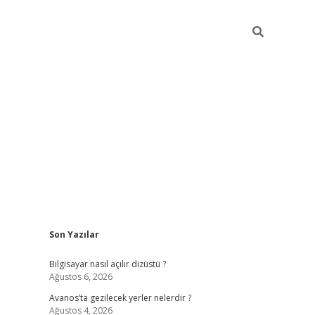
Sidebar
Son Yazılar
betci
Bilgisayar nasıl açılır dizüstü ?
Ağustos 6, 2026
Avanos’ta gezilecek yerler nelerdir ?
Ağustos 4, 2026