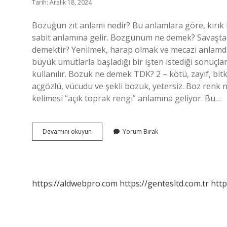
Tarih: Aralık 18, 2024
Bozuğun zıt anlamı nedir? Bu anlamlara göre, kırık k
sabit anlamına gelir. Bozgunum ne demek? Savaşta b
demektir? Yenilmek, harap olmak ve mecazi anlamda
büyük umutlarla başladığı bir işten istediği sonuçl
kullanılır. Bozuk ne demek TDK? 2 – kötü, zayıf, bitki
açgözlü, vücudu ve şekli bozuk, yetersiz. Boz renk
kelimesi “açık toprak rengi” anlamına geliyor. Bu…
Bozuğun
Devamını okuyun
Yorum Bırak
Anlamı
Ne
Demek
https://aldwebpro.com
https://gentesltd.com.tr
http