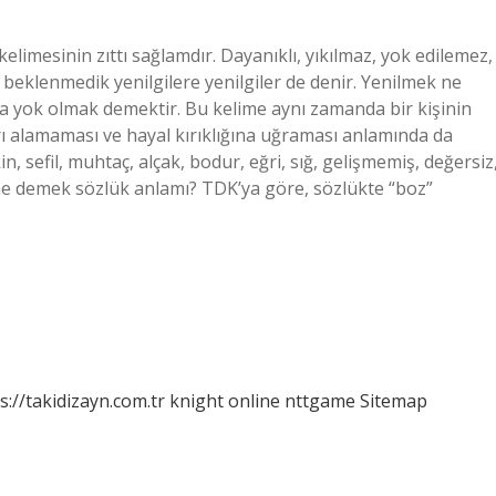
elimesinin zıttı sağlamdır. Dayanıklı, yıkılmaz, yok edilemez,
eklenmedik yenilgilere yenilgiler de denir. Yenilmek ne
 yok olmak demektir. Bu kelime aynı zamanda bir kişinin
arı alamaması ve hayal kırıklığına uğraması anlamında da
n, sefil, muhtaç, alçak, bodur, eğri, sığ, gelişmemiş, değersiz
 ne demek sözlük anlamı? TDK’ya göre, sözlükte “boz”
s://takidizayn.com.tr
knight online
nttgame
Sitemap