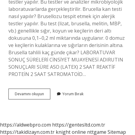
testler yapılır. Bu testler ve analizler mikrobiyolojik
laboratuvarlarda gerçekleştirilir. Brucella kan testi
nasıl yapılır? Brusellozu tespit etmek için alerjik
testler yapılır. Bu test (lizat, brusella, melitin, MBP,
vb.) genellikle sığır, koyun ve keçilerin deri altı
dokusuna 0,1–0,2 ml miktarında uygulanır. 0 domuz
ve keçilerin kulaklarına ve sığırların derisinin altına.
Brusella tahlili kaç günde çıkar? LABORATUVAR
SONUÇ SÜRELERİ CİNSİYET MUAYENESİ ADIRUTIN
SONUÇLARI SÜRE ASO (LATEX) 2 SAAT REAKTİF
PROTEİN 2 SAAT SATROMATOİD…
Brusella
Devamını okuyun
Yorum Bırak
Testi
Nasıl
Yapılır
https://aldwebpro.com
https://gentesltd.com.tr
https://takidizayn.com.tr
knight online
nttgame
Sitemap