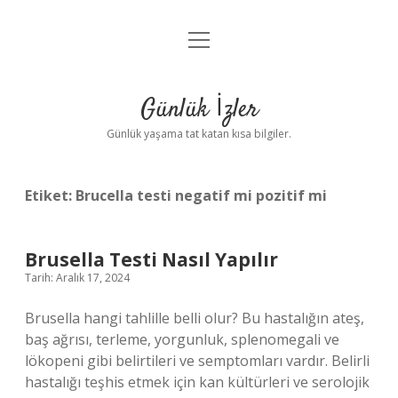
menüyü
Anasayfa
aç
Gizlilik Politikası
Günlük İzler
Yasal Uyarı
Günlük yaşama tat katan kısa bilgiler.
Hakkımızda
Etiket:
Brucella testi negatif mi pozitif mi
Brusella Testi Nasıl Yapılır
Tarih: Aralık 17, 2024
Brusella hangi tahlille belli olur? Bu hastalığın ateş,
baş ağrısı, terleme, yorgunluk, splenomegali ve
lökopeni gibi belirtileri ve semptomları vardır. Belirli
hastalığı teşhis etmek için kan kültürleri ve serolojik