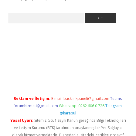
Arama
etci
Reklam ve İletişim:
E-mail:
backlinkpaneli@gmail.com
Teams:
forumhizmeti@gmail.com
Whatsapp: 0262 606 0 726
Telegram:
@karabul
Yasal Uyarı:
Sitemiz, 5651 Sayılı Kanun gereğince Bilgi Teknolojileri
ve İletişim Kurumu (BTK) tarafından onaylanmış bir Yer Sağlayıcı
olarak hizmet vermektedir. Bu nedenle, sitedeki içerikleri proaktif