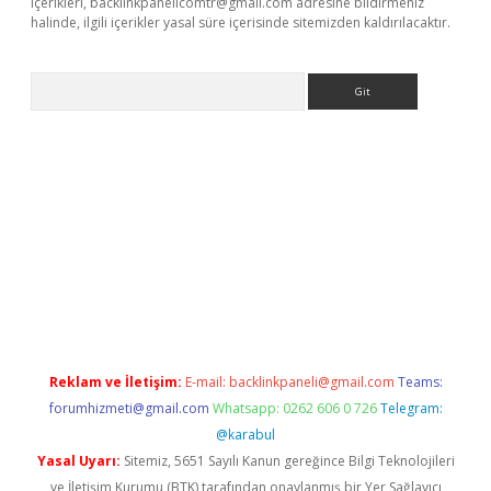
içerikleri,
backlinkpanelicomtr@gmail.com
adresine bildirmeniz
halinde, ilgili içerikler yasal süre içerisinde sitemizden kaldırılacaktır.
Arama
etci
Reklam ve İletişim:
E-mail:
backlinkpaneli@gmail.com
Teams:
forumhizmeti@gmail.com
Whatsapp: 0262 606 0 726
Telegram:
@karabul
Yasal Uyarı:
Sitemiz, 5651 Sayılı Kanun gereğince Bilgi Teknolojileri
ve İletişim Kurumu (BTK) tarafından onaylanmış bir Yer Sağlayıcı