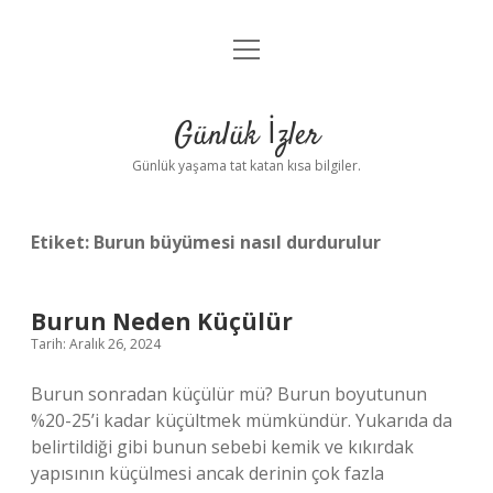
menüyü
Anasayfa
aç
Gizlilik Politikası
Günlük İzler
Yasal Uyarı
Günlük yaşama tat katan kısa bilgiler.
Hakkımızda
Etiket:
Burun büyümesi nasıl durdurulur
Burun Neden Küçülür
Tarih: Aralık 26, 2024
Burun sonradan küçülür mü? Burun boyutunun
%20-25’i kadar küçültmek mümkündür. Yukarıda da
belirtildiği gibi bunun sebebi kemik ve kıkırdak
yapısının küçülmesi ancak derinin çok fazla