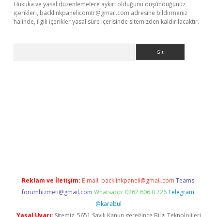
Hukuka ve yasal düzenlemelere aykırı olduğunu düşündüğünüz
içerikleri,
backlinkpanelicomtr@gmail.com
adresine bildirmeniz
halinde, ilgili içerikler yasal süre içerisinde sitemizden kaldırılacaktır.
Arama
etci
Reklam ve İletişim:
E-mail:
backlinkpaneli@gmail.com
Teams:
forumhizmeti@gmail.com
Whatsapp: 0262 606 0 726
Telegram:
@karabul
Yasal Uyarı:
Sitemiz, 5651 Sayılı Kanun gereğince Bilgi Teknolojileri