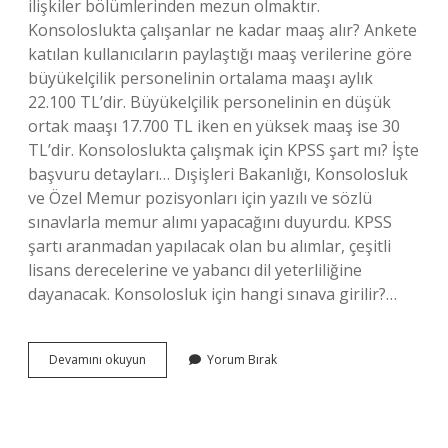
ilişkiler bölümlerinden mezun olmaktır.
Konsoloslukta çalışanlar ne kadar maaş alır? Ankete
katılan kullanıcıların paylaştığı maaş verilerine göre
büyükelçilik personelinin ortalama maaşı aylık
22.100 TL’dir. Büyükelçilik personelinin en düşük
ortak maaşı 17.700 TL iken en yüksek maaş ise 30
TL’dir. Konsoloslukta çalışmak için KPSS şart mı? İşte
başvuru detayları… Dışişleri Bakanlığı, Konsolosluk
ve Özel Memur pozisyonları için yazılı ve sözlü
sınavlarla memur alımı yapacağını duyurdu. KPSS
şartı aranmadan yapılacak olan bu alımlar, çeşitli
lisans derecelerine ve yabancı dil yeterliliğine
dayanacak. Konsolosluk için hangi sınava girilir?…
Konsoloslukta
Devamını okuyun
Yorum Bırak
Çalışmak
Için
Ne
Gerekli