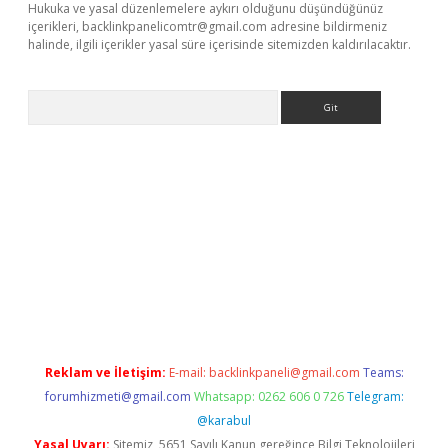
Hukuka ve yasal düzenlemelere aykırı olduğunu düşündüğünüz
içerikleri,
backlinkpanelicomtr@gmail.com
adresine bildirmeniz
halinde, ilgili içerikler yasal süre içerisinde sitemizden kaldırılacaktır.
Arama
etci
Reklam ve İletişim:
E-mail:
backlinkpaneli@gmail.com
Teams:
forumhizmeti@gmail.com
Whatsapp: 0262 606 0 726
Telegram:
@karabul
Yasal Uyarı:
Sitemiz, 5651 Sayılı Kanun gereğince Bilgi Teknolojileri