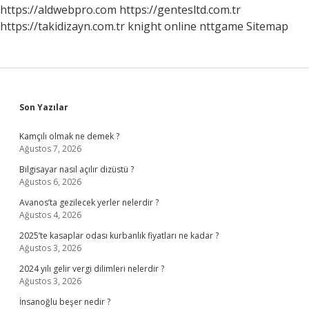
https://aldwebpro.com
https://gentesltd.com.tr
https://takidizayn.com.tr
knight online
nttgame
Sitemap
Sidebar
Son Yazılar
Kamçılı olmak ne demek ?
Ağustos 7, 2026
Bilgisayar nasıl açılır dizüstü ?
Ağustos 6, 2026
Avanos’ta gezilecek yerler nelerdir ?
Ağustos 4, 2026
2025’te kasaplar odası kurbanlık fiyatları ne kadar ?
Ağustos 3, 2026
2024 yılı gelir vergi dilimleri nelerdir ?
Ağustos 3, 2026
İnsanoğlu beşer nedir ?