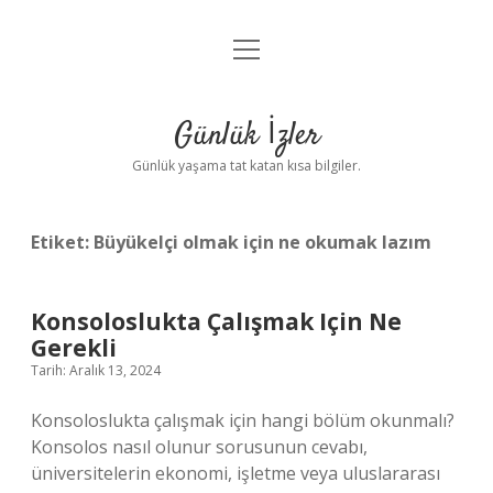
menüyü
Anasayfa
aç
Gizlilik Politikası
Günlük İzler
Yasal Uyarı
Günlük yaşama tat katan kısa bilgiler.
Hakkımızda
Etiket:
Büyükelçi olmak için ne okumak lazım
Konsoloslukta Çalışmak Için Ne
Gerekli
Tarih: Aralık 13, 2024
Konsoloslukta çalışmak için hangi bölüm okunmalı?
Konsolos nasıl olunur sorusunun cevabı,
üniversitelerin ekonomi, işletme veya uluslararası