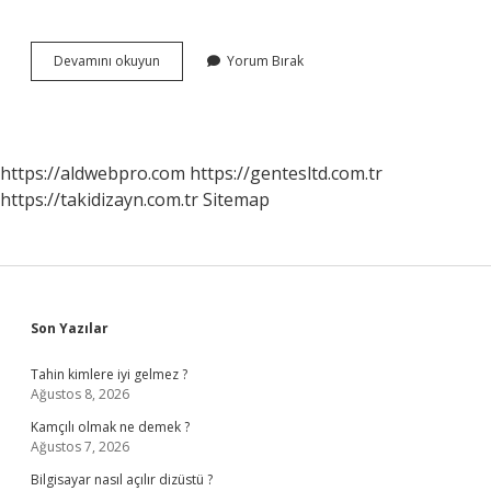
76C
Devamını okuyun
Yorum Bırak
Hangi
Duraklardan
Geçiyor
https://aldwebpro.com
https://gentesltd.com.tr
https://takidizayn.com.tr
Sitemap
Sidebar
Son Yazılar
Tahin kimlere iyi gelmez ?
Ağustos 8, 2026
Kamçılı olmak ne demek ?
Ağustos 7, 2026
Bilgisayar nasıl açılır dizüstü ?