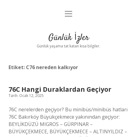
menüyü
Anasayfa
aç
Gizlilik Politikası
Günlük İzler
Yasal Uyarı
Günlük yaşama tat katan kısa bilgiler.
Hakkımızda
Etiket:
C76 nereden kalkıyor
76C Hangi Duraklardan Geçiyor
Tarih: Ocak 12, 2025
76C nerelerden geçiyor? Bu minibüs/minibüs hatları
76C Bakırköy Büyükçekmece yakınından geçiyor:
BEYLİKDÜZÜ MIGROS – GÜRPINAR –
BÜYÜKÇEKMECE, BÜYÜKÇEKMECE – ALTINYILDIZ –