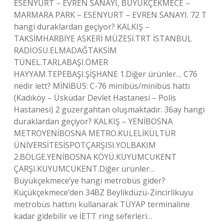
ESENYURT – EVREN SANAYI, BÜYÜKÇEKMECE –
MARMARA PARK – ESENYURT – EVREN SANAYI. 72 T
hangi duraklardan geçiyor? KALKIŞ –
TAKSİMHARBİYE ASKERİ MÜZESİ.TRT İSTANBUL
RADIOSU.ELMADAĞTAKSİM
TÜNEL.TARLABAŞI.ÖMER
HAYYAM.TEPEBAŞI.ŞİŞHANE 1.Diğer ürünler… C76
nedir iett? MİNİBÜS: C-76 minibüs/minibüs hattı
(Kadıköy – Üsküdar Devlet Hastanesi – Polis
Hastanesi) 2 güzergahtan oluşmaktadır. 36ay hangi
duraklardan geçiyor? KALKIŞ – YENİBOSNA
METROYENİBOSNA METRO.KULELİKÜLTÜR
ÜNİVERSİTESİSPOTÇARŞISI.YOLBAKIM
2.BÖLGE.YENİBOSNA KÖYÜ.KUYUMCUKENT
ÇARŞI.KUYUMCUKENT.Diğer ürünler…
Büyükçekmece’ye hangi metrobüs gider?
Küçükçekmece’den 34BZ Beylikdüzü-Zincirlikuyu
metrobüs hattını kullanarak TÜYAP terminaline
kadar gidebilir ve İETT ring seferleri…