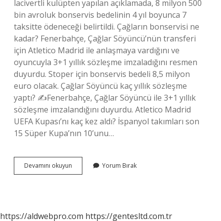
lacivertli kulüpten yapılan açıklamada, 8 milyon 500
bin avroluk bonservis bedelinin 4 yıl boyunca 7
taksitte ödeneceği belirtildi. Çağların bonservisi ne
kadar? Fenerbahçe, Çağlar Söyüncü’nün transferi
için Atletico Madrid ile anlaşmaya vardığını ve
oyuncuyla 3+1 yıllık sözleşme imzaladığını resmen
duyurdu. Stoper için bonservis bedeli 8,5 milyon
euro olacak. Çağlar Söyüncü kaç yıllık sözleşme
yaptı? ✍Fenerbahçe, Çağlar Söyüncü ile 3+1 yıllık
sözleşme imzalandığını duyurdu. Atletico Madrid
UEFA Kupası’nı kaç kez aldı? İspanyol takımları son
15 Süper Kupa’nın 10’unu…
Atletico
Devamını okuyun
Yorum Bırak
Madrid
Çağları
Kaça
Aldı
https://aldwebpro.com
https://gentesltd.com.tr