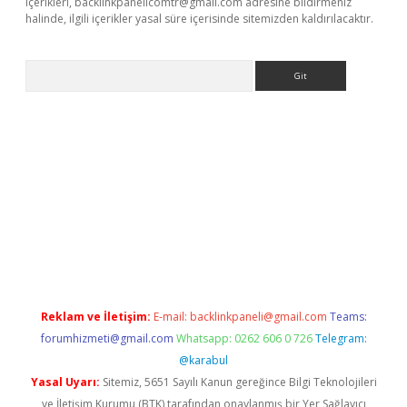
içerikleri,
backlinkpanelicomtr@gmail.com
adresine bildirmeniz
halinde, ilgili içerikler yasal süre içerisinde sitemizden kaldırılacaktır.
Arama
betci
Reklam ve İletişim:
E-mail:
backlinkpaneli@gmail.com
Teams:
forumhizmeti@gmail.com
Whatsapp: 0262 606 0 726
Telegram:
@karabul
Yasal Uyarı:
Sitemiz, 5651 Sayılı Kanun gereğince Bilgi Teknolojileri
ve İletişim Kurumu (BTK) tarafından onaylanmış bir Yer Sağlayıcı