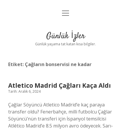
menüyü
Anasayfa
aç
Gizlilik Politikası
Günlük İzler
Yasal Uyarı
Günlük yaşama tat katan kısa bilgiler.
Hakkımızda
Etiket:
Çağların bonservisi ne kadar
Atletico Madrid Çağları Kaça Aldı
Tarih: Aralık 6, 2024
Çağlar Söyüncü Atletico Madrid’e kaç paraya
transfer oldu? Fenerbahçe, milli futbolcu Çağlar
Söyüncü’nün transferi için İspanyol temsilcisi
Atlético Madrid’e 8.5 milyon avro ödeyecek. Sarı-