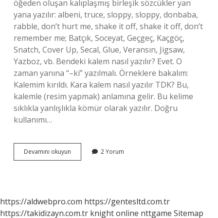
öğeden oluşan kalıplaşmış birleşik sözcükler yan
yana yazılır: albeni, truce, sloppy, sloppy, donbaba,
rabble, don’t hurt me, shake it off, shake it off, don’t
remember me; Batçık, Soceyat, Geçgeç, Kaçgöç,
Snatch, Cover Up, Secal, Glue, Veransın, Jigsaw,
Yazboz, vb. Bendeki kalem nasıl yazılır? Evet. O
zaman yanına “–ki” yazılmalı. Örneklere bakalım:
Kalemim kırıldı. Kara kalem nasıl yazılır TDK? Bu,
kalemle (resim yapmak) anlamına gelir. Bu kelime
sıklıkla yanlışlıkla kömür olarak yazılır. Doğru
kullanımı…
Çala
Devamını okuyun
2 Yorum
Kalem
Nasıl
Yazılır
Tdk
https://aldwebpro.com
https://gentesltd.com.tr
https://takidizayn.com.tr
knight online
nttgame
Sitemap