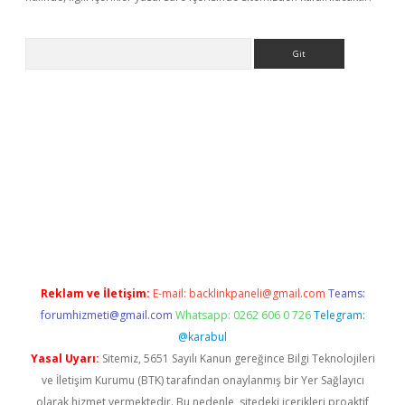
Arama
etci
Reklam ve İletişim:
E-mail:
backlinkpaneli@gmail.com
Teams:
forumhizmeti@gmail.com
Whatsapp: 0262 606 0 726
Telegram:
@karabul
Yasal Uyarı:
Sitemiz, 5651 Sayılı Kanun gereğince Bilgi Teknolojileri
ve İletişim Kurumu (BTK) tarafından onaylanmış bir Yer Sağlayıcı
olarak hizmet vermektedir. Bu nedenle, sitedeki içerikleri proaktif