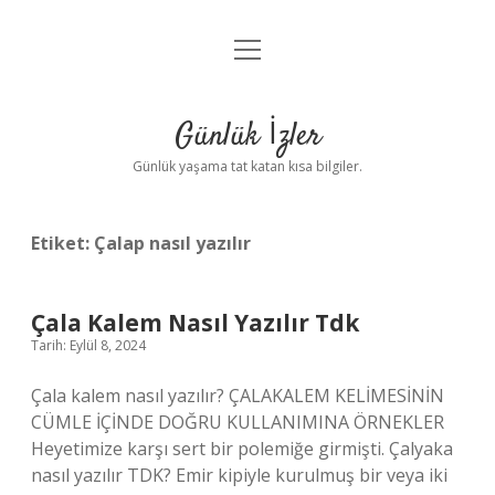
menüyü
Anasayfa
aç
Gizlilik Politikası
Günlük İzler
Yasal Uyarı
Günlük yaşama tat katan kısa bilgiler.
Hakkımızda
Etiket:
Çalap nasıl yazılır
Çala Kalem Nasıl Yazılır Tdk
Tarih: Eylül 8, 2024
Çala kalem nasıl yazılır? ÇALAKALEM KELİMESİNİN
CÜMLE İÇİNDE DOĞRU KULLANIMINA ÖRNEKLER
Heyetimize karşı sert bir polemiğe girmişti. Çalyaka
nasıl yazılır TDK? Emir kipiyle kurulmuş bir veya iki