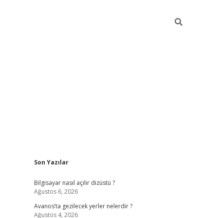
Sidebar
Son Yazılar
betci
Bilgisayar nasıl açılır dizüstü ?
Ağustos 6, 2026
Avanos’ta gezilecek yerler nelerdir ?
Ağustos 4, 2026