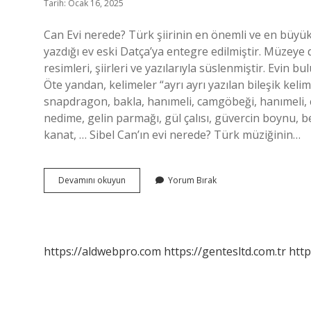
Tarih: Ocak 16, 2025
Can Evi nerede? Türk şiirinin en önemli ve en büyük 
yazdığı ev eski Datça’ya entegre edilmiştir. Müzeye 
resimleri, şiirleri ve yazılarıyla süslenmiştir. Evin 
Öte yandan, kelimeler “ayrı ayrı yazılan bileşik kel
snapdragon, bakla, hanımeli, camgöbeği, hanımeli, çay
nedime, gelin parmağı, gül çalısı, güvercin boynu, b
kanat, … Sibel Can’ın evi nerede? Türk müziğinin…
Can
Devamını okuyun
Yorum Bırak
Evi
Neresi
https://aldwebpro.com
https://gentesltd.com.tr
http