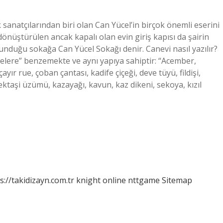
sanatçılarından biri olan Can Yücel’in birçok önemli eserini
dönüştürülen ancak kapalı olan evin giriş kapısı da şairin
bulunduğu sokağa Can Yücel Sokağı denir. Canevi nasıl yazılır?
imelere” benzemekte ve aynı yapıya sahiptir: “Acember,
ır rue, çoban çantası, kadife çiçeği, deve tüyü, fildişi,
ektaşi üzümü, kazayağı, kavun, kaz dikeni, sekoya, kızıl
s://takidizayn.com.tr
knight online
nttgame
Sitemap