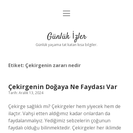
menüyü
Anasayfa
aç
Gizlilik Politikası
Günlük İzler
Yasal Uyarı
Günlük yaşama tat katan kısa bilgiler.
Hakkımızda
Etiket:
Çekirgenin zararı nedir
Çekirgenin Doğaya Ne Faydası Var
Tarih: Aralık 13, 2024
Çekirge sağlıklı mı? Çekirgeler hem yiyecek hem de
ilaçtır. Vahşi etten aldığımız kadar onlardan da
faydalanmalıyız. Yediğimiz sebzelerin çoğunun
faydalı olduğu bilinmektedir. Çekirgeler her iklimde