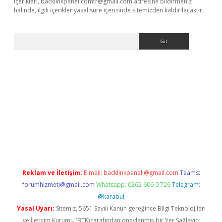
içerikleri,
backlinkpanelicomtr@gmail.com
adresine bildirmeniz
halinde, ilgili içerikler yasal süre içerisinde sitemizden kaldırılacaktır.
Arama
etci
Reklam ve İletişim:
E-mail:
backlinkpaneli@gmail.com
Teams:
forumhizmeti@gmail.com
Whatsapp: 0262 606 0 726
Telegram:
@karabul
Yasal Uyarı:
Sitemiz, 5651 Sayılı Kanun gereğince Bilgi Teknolojileri
ve İletişim Kurumu (BTK) tarafından onaylanmış bir Yer Sağlayıcı