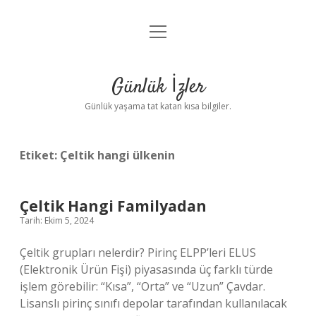
menüyü
Anasayfa
aç
Gizlilik Politikası
Günlük İzler
Yasal Uyarı
Günlük yaşama tat katan kısa bilgiler.
Hakkımızda
Etiket:
Çeltik hangi ülkenin
Çeltik Hangi Familyadan
Tarih: Ekim 5, 2024
Çeltik grupları nelerdir? Pirinç ELPP’leri ELUS
(Elektronik Ürün Fişi) piyasasında üç farklı türde
işlem görebilir: “Kısa”, “Orta” ve “Uzun” Çavdar.
Lisanslı pirinç sınıfı depolar tarafından kullanılacak