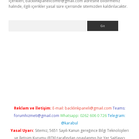
içerikleri,
backlinkpanelicomtr@gmail.com
adresine bildirmeniz
halinde, ilgili içerikler yasal süre içerisinde sitemizden kaldırılacaktır.
Arama
betci
Reklam ve İletişim:
E-mail:
backlinkpaneli@gmail.com
Teams:
forumhizmeti@gmail.com
Whatsapp: 0262 606 0 726
Telegram:
@karabul
Yasal Uyarı:
Sitemiz, 5651 Sayılı Kanun gereğince Bilgi Teknolojileri
ve İletişim Kurumu (BTK) tarafından onaylanmış bir Yer Sağlayıcı