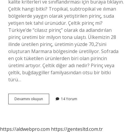
kalite kriterleri ve sınıflandırması için buraya tıklayın.
Çeltik hangi bitki? Tropikal, subtropikal ve ılıman
bölgelerde yaygın olarak yetiştirilen pirinç, suda
yetişen tek tahıl ürünüdür. Çeltik pirinç mi?
Türkiye’de “cilasız pirinç” olarak da adlandırılan
pirinç üretimi bir milyon tona ulaştı. Ülkemizin 28
ilinde üretilen pirinç, üretimin yüzde 70,2’sini
oluşturan Marmara bölgesinde üretiliyor. Sofrada
en çok tüketilen ürünlerden biri olan pirincin
üretimi artıyor. Çeltik diğer adı nedir? Pirinç veya
çeltik, buğdaygiller familyasından otsu bir bitki
türü…
Çeltik
Devamını okuyun
14 Yorum
Hangi
Familyadan
https://aldwebpro.com
https://gentesltd.com.tr