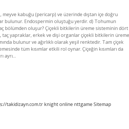
e), meyve kabuğu (pericarp) ve üzerinde dıştan içe doğru
nlar bulunur. Endospermin oluştuğu yerdir. d) Tohumun
 kaç bölümden oluşur? Çiçekli bitkilerin üreme sisteminin dört
aç yapraklar, erkek ve dişi organlar çiçekli bitkilerin ürem
mında bulunur ve ağırlıklı olarak yeşil renktedir. Tam çiçek
mesinde tüm kısımlar etkili rol oynar. Çiçeğin kısımları da
rı ayrı…
s://takidizayn.com.tr
knight online
nttgame
Sitemap