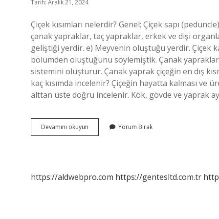
Tarih: Aralık 21, 2024
Çiçek kısımları nelerdir? Genel; Çiçek sapı (peduncl
çanak yapraklar, taç yapraklar, erkek ve dişi orga
geliştiği yerdir. e) Meyvenin oluştuğu yerdir. Çiçek
bölümden oluştuğunu söylemiştik. Çanak yapraklar, t
sistemini oluşturur. Çanak yaprak çiçeğin en dış kıs
kaç kısımda incelenir? Çiçeğin hayatta kalması ve üre
alttan üste doğru incelenir. Kök, gövde ve yaprak ay
Çiçek
Devamını okuyun
Yorum Bırak
Kaç
Kısımdan
Oluşur
https://aldwebpro.com
https://gentesltd.com.tr
http