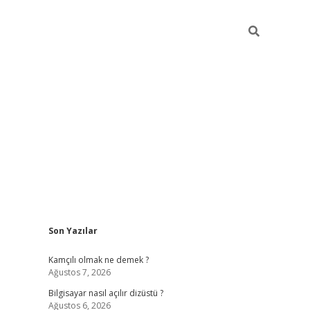
Sidebar
Son Yazılar
betci
Kamçılı olmak ne demek ?
Ağustos 7, 2026
Bilgisayar nasıl açılır dizüstü ?
Ağustos 6, 2026