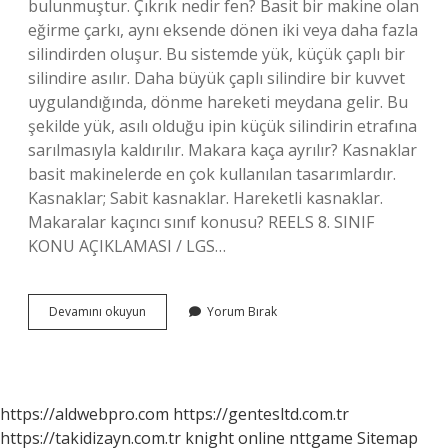
bulunmuştur. Çıkrık nedir fen? Basit bir makine olan
eğirme çarkı, aynı eksende dönen iki veya daha fazla
silindirden oluşur. Bu sistemde yük, küçük çaplı bir
silindire asılır. Daha büyük çaplı silindire bir kuvvet
uygulandığında, dönme hareketi meydana gelir. Bu
şekilde yük, asılı olduğu ipin küçük silindirin etrafına
sarılmasıyla kaldırılır. Makara kaça ayrılır? Kasnaklar
basit makinelerde en çok kullanılan tasarımlardır.
Kasnaklar; Sabit kasnaklar. Hareketli kasnaklar.
Makaralar kaçıncı sınıf konusu? REELS 8. SINIF
KONU AÇIKLAMASI / LGS…
Makara
Devamını okuyun
Yorum Bırak
Nedir
8
Sınıf
https://aldwebpro.com
https://gentesltd.com.tr
https://takidizayn.com.tr
knight online
nttgame
Sitemap