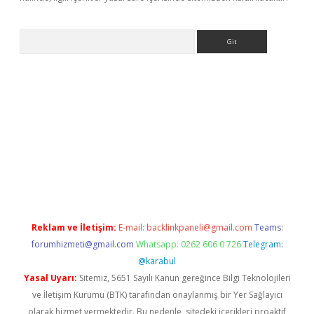
Arama
etci
Reklam ve İletişim:
E-mail:
backlinkpaneli@gmail.com
Teams:
forumhizmeti@gmail.com
Whatsapp: 0262 606 0 726
Telegram:
@karabul
Yasal Uyarı:
Sitemiz, 5651 Sayılı Kanun gereğince Bilgi Teknolojileri
ve İletişim Kurumu (BTK) tarafından onaylanmış bir Yer Sağlayıcı
olarak hizmet vermektedir. Bu nedenle, sitedeki içerikleri proaktif