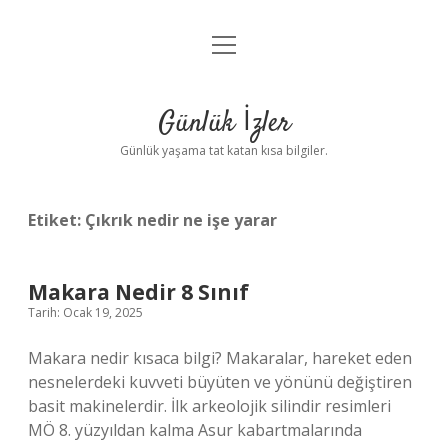
menüyü
Anasayfa
aç
Gizlilik Politikası
Günlük İzler
Yasal Uyarı
Günlük yaşama tat katan kısa bilgiler.
Hakkımızda
Etiket:
Çıkrık nedir ne işe yarar
Makara Nedir 8 Sınıf
Tarih: Ocak 19, 2025
Makara nedir kısaca bilgi? Makaralar, hareket eden
nesnelerdeki kuvveti büyüten ve yönünü değiştiren
basit makinelerdir. İlk arkeolojik silindir resimleri
MÖ 8. yüzyıldan kalma Asur kabartmalarında