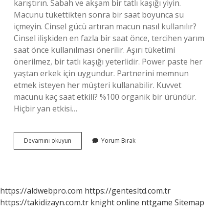
karıştırın. Sabah ve akşam bir tatlı kaşığı yiyin.
Macunu tükettikten sonra bir saat boyunca su
içmeyin. Cinsel gücü artıran macun nasıl kullanılır?
Cinsel ilişkiden en fazla bir saat önce, tercihen yarım
saat önce kullanılması önerilir. Aşırı tüketimi
önerilmez, bir tatlı kaşığı yeterlidir. Power paste her
yaştan erkek için uygundur. Partnerini memnun
etmek isteyen her müşteri kullanabilir. Kuvvet
macunu kaç saat etkili? %100 organik bir üründür.
Hiçbir yan etkisi…
Macun
Devamını okuyun
Yorum Bırak
Yedikten
Sonra
Su
Içilir
Mi
https://aldwebpro.com
https://gentesltd.com.tr
https://takidizayn.com.tr
knight online
nttgame
Sitemap