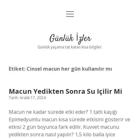
menüyü
Anasayfa
aç
Gizlilik Politikası
Günlük İzler
Yasal Uyarı
Günlük yaşama tat katan kısa bilgiler.
Hakkımızda
Etiket:
Cinsel macun her gün kullanılır mı
Macun Yedikten Sonra Su Içilir Mi
Tarih: Aralık 17, 2024
Macun ne kadar sürede etki eder? 1 tatlı kaşığı
Epimedyumlu macun kısa sürede etkisini gösterir ve
etkisi 2 gün boyunca fark edilir. Kuvvet macunu
yedikten sonra nasıl yapılır? 1,5 kilo balla iyice