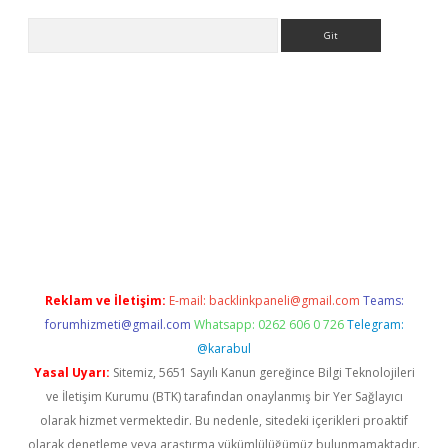
Arama
i
Reklam ve İletişim:
E-mail:
backlinkpaneli@gmail.com
Teams:
forumhizmeti@gmail.com
Whatsapp: 0262 606 0 726
Telegram:
@karabul
Yasal Uyarı:
Sitemiz, 5651 Sayılı Kanun gereğince Bilgi Teknolojileri
ve İletişim Kurumu (BTK) tarafından onaylanmış bir Yer Sağlayıcı
olarak hizmet vermektedir. Bu nedenle, sitedeki içerikleri proaktif
olarak denetleme veya araştırma yükümlülüğümüz bulunmamaktadır.