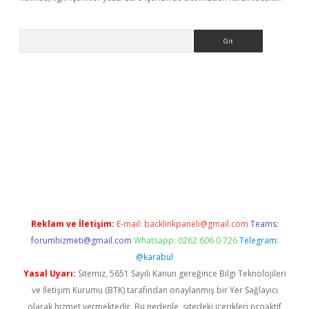
Arama
etci
Reklam ve İletişim:
E-mail:
backlinkpaneli@gmail.com
Teams:
forumhizmeti@gmail.com
Whatsapp: 0262 606 0 726
Telegram:
@karabul
Yasal Uyarı:
Sitemiz, 5651 Sayılı Kanun gereğince Bilgi Teknolojileri
ve İletişim Kurumu (BTK) tarafından onaylanmış bir Yer Sağlayıcı
olarak hizmet vermektedir. Bu nedenle, sitedeki içerikleri proaktif