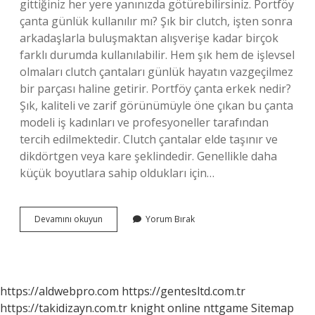
gittiğiniz her yere yanınızda götürebilirsiniz. Portföy
çanta günlük kullanılır mı? Şık bir clutch, işten sonra
arkadaşlarla buluşmaktan alışverişe kadar birçok
farklı durumda kullanılabilir. Hem şık hem de işlevsel
olmaları clutch çantaları günlük hayatın vazgeçilmez
bir parçası haline getirir. Portföy çanta erkek nedir?
Şık, kaliteli ve zarif görünümüyle öne çıkan bu çanta
modeli iş kadınları ve profesyoneller tarafından
tercih edilmektedir. Clutch çantalar elde taşınır ve
dikdörtgen veya kare şeklindedir. Genellikle daha
küçük boyutlara sahip oldukları için…
Portföy
Devamını okuyun
Yorum Bırak
Çanta
Ne
Demek
https://aldwebpro.com
https://gentesltd.com.tr
https://takidizayn.com.tr
knight online
nttgame
Sitemap