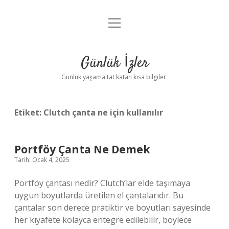
menüyü
Anasayfa
aç
Gizlilik Politikası
Günlük İzler
Yasal Uyarı
Günlük yaşama tat katan kısa bilgiler.
Hakkımızda
Etiket:
Clutch çanta ne için kullanılır
Portföy Çanta Ne Demek
Tarih: Ocak 4, 2025
Portföy çantası nedir? Clutch’lar elde taşımaya
uygun boyutlarda üretilen el çantalarıdır. Bu
çantalar son derece pratiktir ve boyutları sayesinde
her kıyafete kolayca entegre edilebilir, böylece