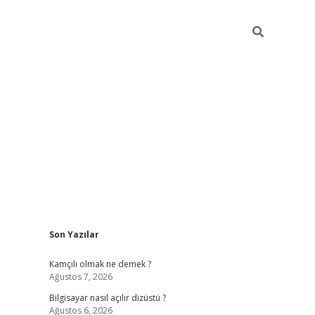
Sidebar
Son Yazılar
betci
Kamçılı olmak ne demek ?
Ağustos 7, 2026
Bilgisayar nasıl açılır dizüstü ?
Ağustos 6, 2026