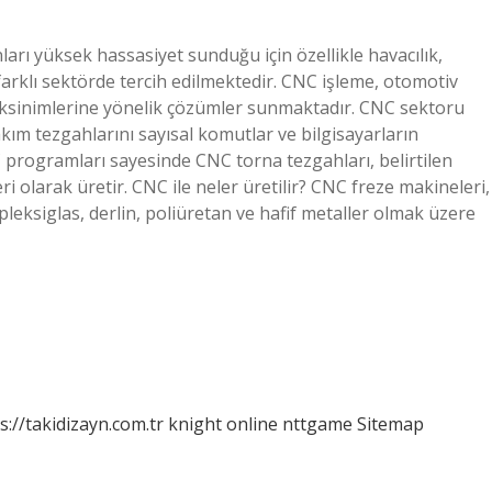
arı yüksek hassasiyet sunduğu için özellikle havacılık,
arklı sektörde tercih edilmektedir. CNC işleme, otomotiv
eksinimlerine yönelik çözümler sunmaktadır. CNC sektoru
kım tezgahlarını sayısal komutlar ve bilgisayarların
C programları sayesinde CNC torna tezgahları, belirtilen
ri olarak üretir. CNC ile neler üretilir? CNC freze makineleri,
leksiglas, derlin, poliüretan ve hafif metaller olmak üzere
s://takidizayn.com.tr
knight online
nttgame
Sitemap