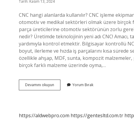
Tarih: Kasım 13, 2024
CNC hangi alanlarda kullanılır? CNC işleme ekipmanl
otomotiv ve medikal sektörleri olmak üzere birçok f
parça üreticilerine otomotiv sektörünün zorlu ger
nedir? Üretimde teknolojinin yeni adı CNC! Amacı, ta
yardımıyla kontrol etmektir. Bilgisayar kontrollü N
boyut, ilerleme ve hızda iş parçalarını kısa sürede se
özellikle ahşap, MDF, sunta, kompozit malzemeler, p
birçok farklı malzeme üzerinde oyma,…
Cnc
Devamını okuyun
Yorum Bırak
Hangi
Sektörlerde
Kullanılır
https://aldwebpro.com
https://gentesltd.com.tr
http