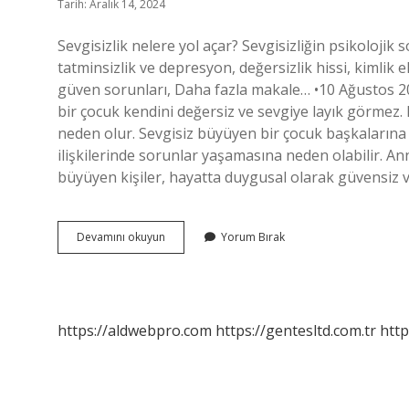
Tarih: Aralık 14, 2024
Sevgisizlik nelere yol açar? Sevgisizliğin psikolojik s
tatminsizlik ve depresyon, değersizlik hissi, kimlik 
güven sorunları, Daha fazla makale… •10 Ağustos 2
bir çocuk kendini değersiz ve sevgiye layık görme
neden olur. Sevgisiz büyüyen bir çocuk başkalarına 
ilişkilerinde sorunlar yaşamasına neden olabilir. An
büyüyen kişiler, hayatta duygusal olarak güvensiz ve y
Sevgisiz
Devamını okuyun
Yorum Bırak
Büyümek
Nelere
Yol
Açar
https://aldwebpro.com
https://gentesltd.com.tr
http