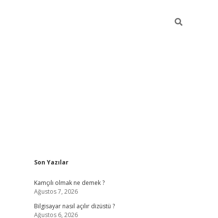
Sidebar
Son Yazılar
betci
Kamçılı olmak ne demek ?
Ağustos 7, 2026
Bilgisayar nasıl açılır dizüstü ?
Ağustos 6, 2026