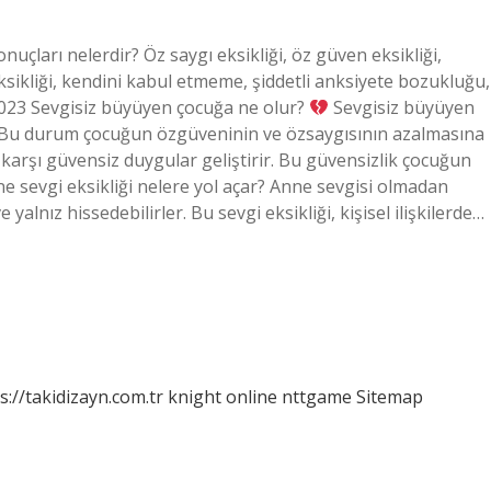
onuçları nelerdir? Öz saygı eksikliği, öz güven eksikliği,
eksikliği, kendini kabul etmeme, şiddetli anksiyete bozukluğu,
023 Sevgisiz büyüyen çocuğa ne olur?
Sevgisiz büyüyen
z. Bu durum çocuğun özgüveninin ve özsaygısının azalmasına
karşı güvensiz duygular geliştirir. Bu güvensizlik çocuğun
ne sevgi eksikliği nelere yol açar? Anne sevgisi olmadan
alnız hissedebilirler. Bu sevgi eksikliği, kişisel ilişkilerde…
s://takidizayn.com.tr
knight online
nttgame
Sitemap