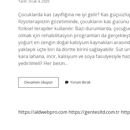
Tarih: Ocak 4, 2025
Çocuklarda kas zayıflığına ne iyi gelir? Kas güçsüzlüğ
fizyoterapistin gözetiminde, çocukların kas gücünü a
fiziksel terapiler kullanılır. Bazı durumlarda, çoc
olmak için rehabilitasyon programları da gerçekleştir
yoğurt en zengin doğal kalsiyum kaynakları arasında
yaklaşık üçte biri ila dörtte birini sağlayabilir. S
kara lahana, incir, kalsiyum ve soya fasulyesiyle ha
yedirilmeli? Her besin…
Çocuklarda
Devamını okuyun
Yorum Bırak
Kas
Nasıl
Güçlendirilir
https://aldwebpro.com
https://gentesltd.com.tr
http