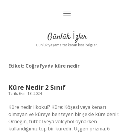
menüyü
Anasayfa
aç
Gizlilik Politikası
Günlük İzler
Yasal Uyarı
Günlük yaşama tat katan kısa bilgiler.
Hakkımızda
Etiket:
Coğrafyada küre nedir
Küre Nedir 2 Sınıf
Tarih: Ekim 13, 2024
Küre nedir ilkokul? Küre: Köşesi veya kenarı
olmayan ve küreye benzeyen bir şekle küre denir.
Örneğin, futbol veya voleybol oynarken
kullandığımız top bir küredir. Üçgen prizma: 6