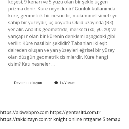
köşesi, 9 kenarı ve 5 yüzü olan bir şekle üçgen
prizma denir. Küre neye denir? Günlük kullanımda
küre, geometrik bir nesnedir, mükemmel simetriye
sahip bir yüzeydir; üç boyutlu Öklid uzayında (R3)
yer alır. Analitik geometride, merkezi (x0, y0, z0) ve
yarıçapı r olan bir kürenin denklemi aşağıdaki gibi
verilir: Küre nasıl bir şekildir? Tabanları iki eşit
daireden oluşan ve yan yüzeyleri eğrisel bir yüzey
olan düzgün geometrik cisimlerdir. Küre hangi
cisim? Katı nesneler,…
Küre
Devamını okuyun
14 Yorum
Nedir
2
Sınıf
https://aldwebpro.com
https://gentesltd.com.tr
https://takidizayn.com.tr
knight online
nttgame
Sitemap