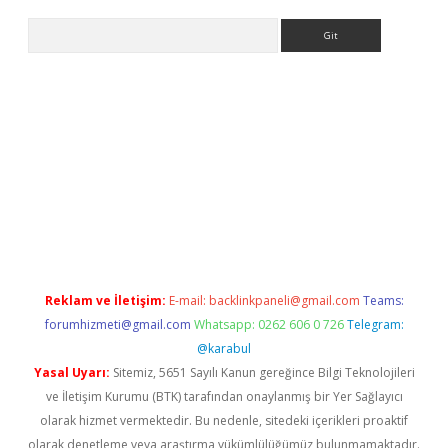
Arama
etci
Reklam ve İletişim:
E-mail:
backlinkpaneli@gmail.com
Teams:
forumhizmeti@gmail.com
Whatsapp: 0262 606 0 726
Telegram:
@karabul
Yasal Uyarı:
Sitemiz, 5651 Sayılı Kanun gereğince Bilgi Teknolojileri
ve İletişim Kurumu (BTK) tarafından onaylanmış bir Yer Sağlayıcı
olarak hizmet vermektedir. Bu nedenle, sitedeki içerikleri proaktif
olarak denetleme veya araştırma yükümlülüğümüz bulunmamaktadır.