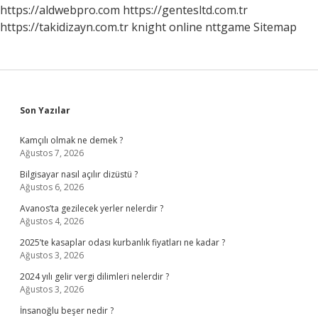
Kapalı
https://aldwebpro.com
https://gentesltd.com.tr
2024
https://takidizayn.com.tr
knight online
nttgame
Sitemap
Sidebar
Son Yazılar
Kamçılı olmak ne demek ?
Ağustos 7, 2026
Bilgisayar nasıl açılır dizüstü ?
Ağustos 6, 2026
Avanos’ta gezilecek yerler nelerdir ?
Ağustos 4, 2026
2025’te kasaplar odası kurbanlık fiyatları ne kadar ?
Ağustos 3, 2026
2024 yılı gelir vergi dilimleri nelerdir ?
Ağustos 3, 2026
İnsanoğlu beşer nedir ?