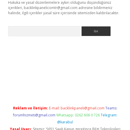
Hukuka ve yasal düzenlemelere aykırı olduğunu düşündüğünüz
içerikleri,
backlinkpanelicomtr@gmail.com
adresine bildirmeniz
halinde, ilgili içerikler yasal süre içerisinde sitemizden kaldırılacaktır.
Arama
etci
Reklam ve İletişim:
E-mail:
backlinkpaneli@gmail.com
Teams:
forumhizmeti@gmail.com
Whatsapp: 0262 606 0 726
Telegram:
@karabul
Yasal Uyarı:
Sitemiz, 5651 Sayılı Kanun gereğince Bilgi Teknolojileri