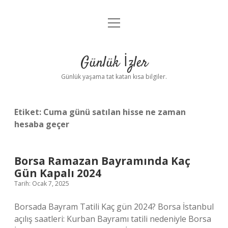
menüyü
Anasayfa
aç
Gizlilik Politikası
Günlük İzler
Yasal Uyarı
Günlük yaşama tat katan kısa bilgiler.
Hakkımızda
Etiket:
Cuma günü satılan hisse ne zaman
hesaba geçer
Borsa Ramazan Bayramında Kaç
Gün Kapalı 2024
Tarih: Ocak 7, 2025
Borsada Bayram Tatili Kaç gün 2024? Borsa İstanbul
açılış saatleri: Kurban Bayramı tatili nedeniyle Borsa