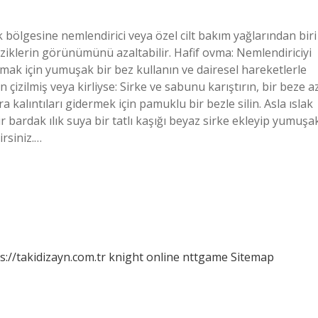
ik bölgesine nemlendirici veya özel cilt bakım yağlarından biri
çiziklerin görünümünü azaltabilir. Hafif ovma: Nemlendiriciyi
amak için yumuşak bir bez kullanın ve dairesel hareketlerle
n çizilmiş veya kirliyse: Sirke ve sabunu karıştırın, bir beze a
 kalıntıları gidermek için pamuklu bir bezle silin. Asla ıslak
r bardak ılık suya bir tatlı kaşığı beyaz sirke ekleyip yumuşa
irsiniz.…
s://takidizayn.com.tr
knight online
nttgame
Sitemap