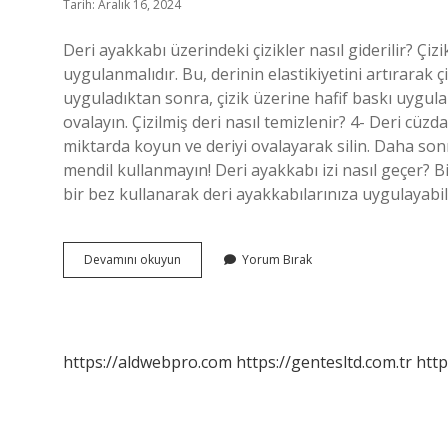
Tarih: Aralık 16, 2024
Deri ayakkabı üzerindeki çizikler nasıl giderilir? Çiz
uygulanmalıdır. Bu, derinin elastikiyetini artırarak 
uyguladıktan sonra, çizik üzerine hafif baskı uygul
ovalayın. Çizilmiş deri nasıl temizlenir? 4- Deri cüzda
miktarda koyun ve deriyi ovalayarak silin. Daha sonra
mendil kullanmayın! Deri ayakkabı izi nasıl geçer? Bi
bir bez kullanarak deri ayakkabılarınıza uygulayabil
Deri
Devamını okuyun
Yorum Bırak
Ayakkabidaki
Cizikler
Nasil
Gider
https://aldwebpro.com
https://gentesltd.com.tr
http