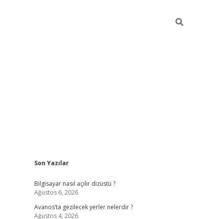
Sidebar
Son Yazılar
betci
Bilgisayar nasıl açılır dizüstü ?
Ağustos 6, 2026
Avanos’ta gezilecek yerler nelerdir ?
Ağustos 4, 2026