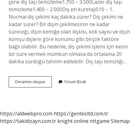
çene diş taşı temizleme1.750 – 3.500Lazer diş taşı
temizleme1.400 – 2.000Diş eti küretajı510 – 1.
Normal diş çekimi kaç dakika sürer? Diş çekimi ne
kadar sürer? Bir dişin çekilmesinin ne kadar
süreceği, dişin kemiğe olan ilişkisi, kök sayısı ve dişin
komşu dişlere göre konumu gibi birçok faktöre
bağlı olabilir. Bu nedenle, diş çekimi işlemi için kesin
bir süre vermek mümkün olmasa da ortalama 20
dakika sürdüğü tahmin edilebilir. Diş taşı temizliği…
Diş
Devamını okuyun
Yorum Bırak
Temizliği
Kaç
Saat
Sürüyor
https://aldwebpro.com
https://gentesltd.com.tr
https://takidizayn.com.tr
knight online
nttgame
Sitemap