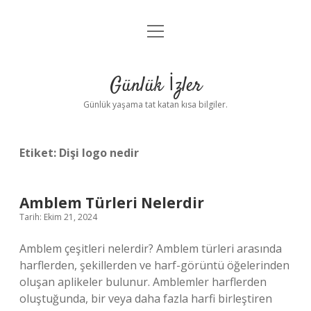
menüyü
Anasayfa
aç
Gizlilik Politikası
Günlük İzler
Yasal Uyarı
Günlük yaşama tat katan kısa bilgiler.
Hakkımızda
Etiket:
Dişi logo nedir
Amblem Türleri Nelerdir
Tarih: Ekim 21, 2024
Amblem çeşitleri nelerdir? Amblem türleri arasında
harflerden, şekillerden ve harf-görüntü öğelerinden
oluşan aplikeler bulunur. Amblemler harflerden
oluştuğunda, bir veya daha fazla harfi birleştiren