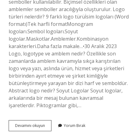
semboller kullanılabilir. Biçimsel özellikleri olan
amblemler semboller aracılığıyla oluşturulur. Logo
türleri nelerdir? 9 farklı logo türüİsim logoları (Word
formatı)Tek harfli formatMonogram
logoları.Sembol logoları.Soyut
logolar.Maskotlar.Amblemler.Kombinasyon
karakterleri.Daha fazla makale…•30 Aralık 2023
Logo, logotype ve amblem nedir? Özellikle son
zamanlarda amblem kavramıyla sıkça karıştırılan
logo veya yazı, aslında ürün, hizmet veya şirketleri
birbirinden ayırt etmeye ve şirket kimliğiyle
bütünleştirmeye yarayan bir dizi harf ve semboldür.
Abstract logo nedir? Soyut Logolar Soyut logolar,
arkalarında bir mesaj bulunan kavramsal
işaretlerdir. Piktogramlar gibi,…
Amblem
Devamını okuyun
Yorum Bırak
Türleri
Nelerdir