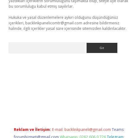
yazdıkları içeriklerin sorumluluğunu taşımakta olup, siteye üye olarak
bu sorumluluğu kabul etmiş sayılırlar.
Hukuka ve yasal düzenlemelere aykırı olduğunu düşündüğünüz
içerikleri,
backlinkpanelicomtr@gmail.com
adresine bildirmeniz
halinde, ilgili içerikler yasal süre içerisinde sitemizden kaldırılacaktır.
Arama
tci
Reklam ve İletişim:
E-mail:
backlinkpaneli@gmail.com
Teams:
forumhizmeti@gmail.com
Whatsapp: 0262 606 0 726
Telegram: