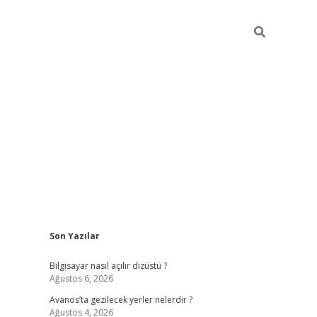
Sidebar
Son Yazılar
betci
Bilgisayar nasıl açılır dizüstü ?
Ağustos 6, 2026
Avanos’ta gezilecek yerler nelerdir ?
Ağustos 4, 2026