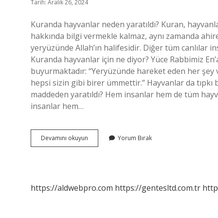
Tarih: Aralık 26, 2024
Kuranda hayvanlar neden yaratıldı? Kuran, hayvanlar
hakkında bilgi vermekle kalmaz, aynı zamanda ahiret
yeryüzünde Allah’ın halifesidir. Diğer tüm canlılar 
Kuranda hayvanlar için ne diyor? Yüce Rabbimiz En’
buyurmaktadır: “Yeryüzünde hareket eden her şey ve
hepsi sizin gibi birer ümmettir.” Hayvanlar da tıpkı
maddeden yaratıldı? Hem insanlar hem de tüm hayv
insanlar hem…
Hayvanlar
Devamını okuyun
Yorum Bırak
Neden
Yaratıldı
Ayet
https://aldwebpro.com
https://gentesltd.com.tr
http