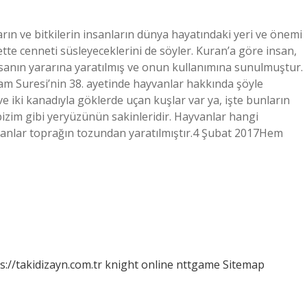
ın ve bitkilerin insanların dünya hayatındaki yeri ve önemi
te cenneti süsleyeceklerini de söyler. Kuran’a göre insan,
insanın yararına yaratılmış ve onun kullanımına sunulmuştur.
am Suresi’nin 38. ayetinde hayvanlar hakkında şöyle
 iki kanadıyla göklerde uçan kuşlar var ya, işte bunların
 bizim gibi yeryüzünün sakinleridir. Hayvanlar hangi
anlar toprağın tozundan yaratılmıştır.4 Şubat 2017Hem
s://takidizayn.com.tr
knight online
nttgame
Sitemap