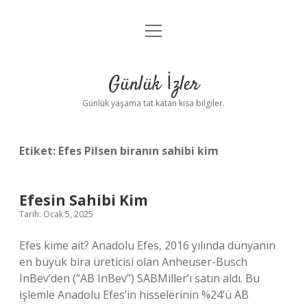
menüyü
Anasayfa
aç
Gizlilik Politikası
Günlük İzler
Yasal Uyarı
Günlük yaşama tat katan kısa bilgiler.
Hakkımızda
Etiket:
Efes Pilsen biranın sahibi kim
Efesin Sahibi Kim
Tarih: Ocak 5, 2025
Efes kime ait? Anadolu Efes, 2016 yılında dünyanın
en büyük bira üreticisi olan Anheuser-Busch
InBev’den (“AB InBev”) SABMiller’ı satın aldı. Bu
işlemle Anadolu Efes’in hisselerinin %24’ü AB