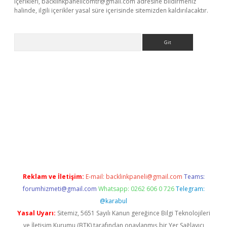
içerikleri,
backlinkpanelicomtr@gmail.com
adresine bildirmeniz
halinde, ilgili içerikler yasal süre içerisinde sitemizden kaldırılacaktır.
Arama
betci
Reklam ve İletişim:
E-mail:
backlinkpaneli@gmail.com
Teams:
forumhizmeti@gmail.com
Whatsapp: 0262 606 0 726
Telegram:
@karabul
Yasal Uyarı:
Sitemiz, 5651 Sayılı Kanun gereğince Bilgi Teknolojileri
ve İletişim Kurumu (BTK) tarafından onaylanmış bir Yer Sağlayıcı