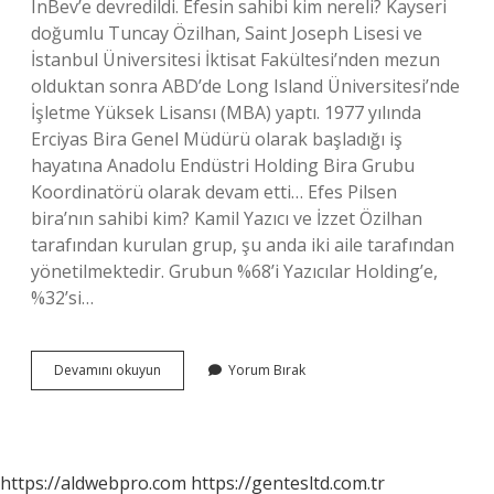
InBev’e devredildi. Efesin sahibi kim nereli? Kayseri
doğumlu Tuncay Özilhan, Saint Joseph Lisesi ve
İstanbul Üniversitesi İktisat Fakültesi’nden mezun
olduktan sonra ABD’de Long Island Üniversitesi’nde
İşletme Yüksek Lisansı (MBA) yaptı. 1977 yılında
Erciyas Bira Genel Müdürü olarak başladığı iş
hayatına Anadolu Endüstri Holding Bira Grubu
Koordinatörü olarak devam etti… Efes Pilsen
bira’nın sahibi kim? Kamil Yazıcı ve İzzet Özilhan
tarafından kurulan grup, şu anda iki aile tarafından
yönetilmektedir. Grubun %68’i Yazıcılar Holding’e,
%32’si…
Efesin
Devamını okuyun
Yorum Bırak
Sahibi
Kim
https://aldwebpro.com
https://gentesltd.com.tr