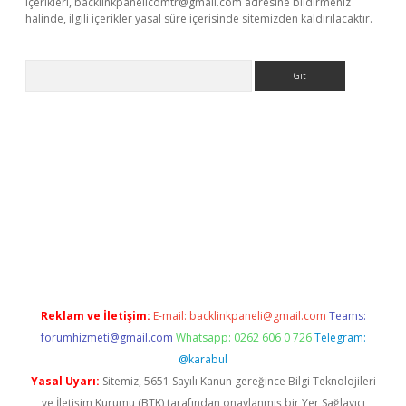
içerikleri,
backlinkpanelicomtr@gmail.com
adresine bildirmeniz
halinde, ilgili içerikler yasal süre içerisinde sitemizden kaldırılacaktır.
Arama
etci
Reklam ve İletişim:
E-mail:
backlinkpaneli@gmail.com
Teams:
forumhizmeti@gmail.com
Whatsapp: 0262 606 0 726
Telegram:
@karabul
Yasal Uyarı:
Sitemiz, 5651 Sayılı Kanun gereğince Bilgi Teknolojileri
ve İletişim Kurumu (BTK) tarafından onaylanmış bir Yer Sağlayıcı