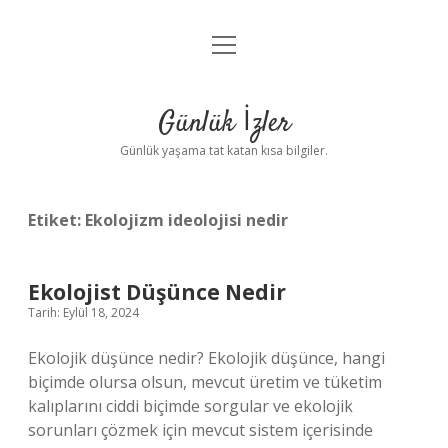
menüyü
Anasayfa
aç
Gizlilik Politikası
Günlük İzler
Yasal Uyarı
Günlük yaşama tat katan kısa bilgiler.
Hakkımızda
Etiket:
Ekolojizm ideolojisi nedir
Ekolojist Düşünce Nedir
Tarih: Eylül 18, 2024
Ekolojik düşünce nedir? Ekolojik düşünce, hangi
biçimde olursa olsun, mevcut üretim ve tüketim
kalıplarını ciddi biçimde sorgular ve ekolojik
sorunları çözmek için mevcut sistem içerisinde