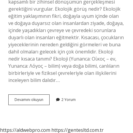
kapsamlı bir zihinsel dönüşümün gerçekleşmesi
gerektiğini vurgular. Ekolojik görüş nedir? Ekolojik
eğitim yaklaşımının fikri, doğayla uyum içinde olan
ve doğaya duyarsız olan insanlardan ziyade, doğaya,
içinde yaşadıkları çevreye ve çevredeki sorunlara
duyarlı olan insanları eğitmektir. Kısacası, çocukların
yiyeceklerinin nereden geldiğini görmeleri ve buna
dahil olmaları gelecek için çok önemlidir. Ekoloji
nedir kısaca tanımı? Ekoloji (Yunanca: Οίκος – ev,
Yunanca: Λόγος – bilim) veya doğa bilimi, canlıların
birbirleriyle ve fiziksel çevreleriyle olan ilişkilerini
inceleyen bilim dalıdır.…
Ekolojist
Devamını okuyun
2 Yorum
Düşünce
Nedir
https://aldwebpro.com
https://gentesltd.com.tr