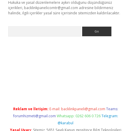
Hukuka ve yasal düzenlemelere aykırı olduğunu düşündüğünüz
içerikleri,
backlinkpanelicomtr@gmail.com
adresine bildirmeniz
halinde, ilgili içerikler yasal süre içerisinde sitemizden kaldırılacaktır.
Arama
ci
Reklam ve İletişim:
E-mail:
backlinkpaneli@gmail.com
Teams:
forumhizmeti@gmail.com
Whatsapp: 0262 606 0 726
Telegram:
@karabul
Yasal Uyarı:
Sitemiz, 5651 Sayılı Kanun gereğince Bilgi Teknolojileri