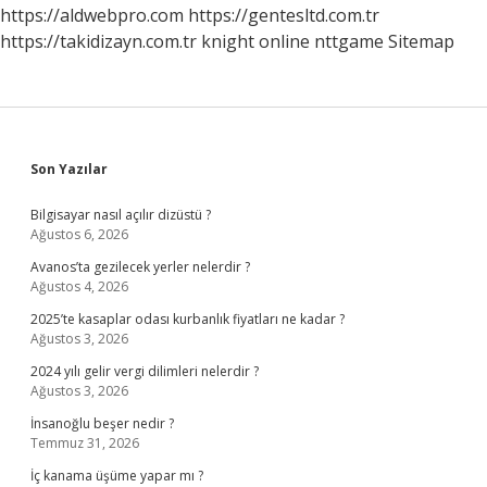
Zaman
https://aldwebpro.com
https://gentesltd.com.tr
Atılır
https://takidizayn.com.tr
knight online
nttgame
Sitemap
Sidebar
Son Yazılar
Bilgisayar nasıl açılır dizüstü ?
Ağustos 6, 2026
Avanos’ta gezilecek yerler nelerdir ?
Ağustos 4, 2026
2025’te kasaplar odası kurbanlık fiyatları ne kadar ?
Ağustos 3, 2026
2024 yılı gelir vergi dilimleri nelerdir ?
Ağustos 3, 2026
İnsanoğlu beşer nedir ?
Temmuz 31, 2026
İç kanama üşüme yapar mı ?