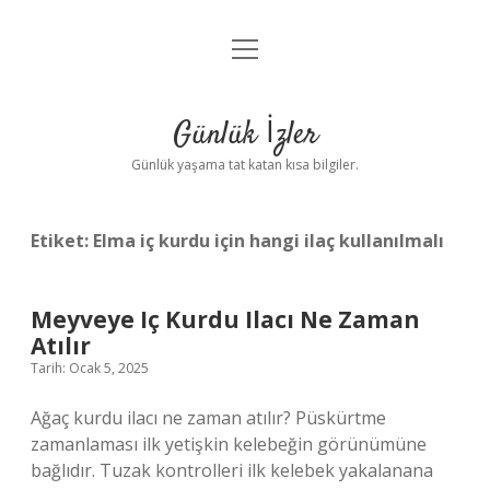
menüyü
Anasayfa
aç
Gizlilik Politikası
Günlük İzler
Yasal Uyarı
Günlük yaşama tat katan kısa bilgiler.
Hakkımızda
Etiket:
Elma iç kurdu için hangi ilaç kullanılmalı
Meyveye Iç Kurdu Ilacı Ne Zaman
Atılır
Tarih: Ocak 5, 2025
Ağaç kurdu ilacı ne zaman atılır? Püskürtme
zamanlaması ilk yetişkin kelebeğin görünümüne
bağlıdır. Tuzak kontrolleri ilk kelebek yakalanana