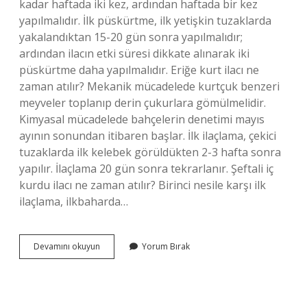
kadar haftada iki kez, ardından haftada bir kez
yapılmalıdır. İlk püskürtme, ilk yetişkin tuzaklarda
yakalandıktan 15-20 gün sonra yapılmalıdır;
ardından ilacın etki süresi dikkate alınarak iki
püskürtme daha yapılmalıdır. Eriğe kurt ilacı ne
zaman atılır? Mekanik mücadelede kurtçuk benzeri
meyveler toplanıp derin çukurlara gömülmelidir.
Kimyasal mücadelede bahçelerin denetimi mayıs
ayının sonundan itibaren başlar. İlk ilaçlama, çekici
tuzaklarda ilk kelebek görüldükten 2-3 hafta sonra
yapılır. İlaçlama 20 gün sonra tekrarlanır. Şeftali iç
kurdu ilacı ne zaman atılır? Birinci nesile karşı ilk
ilaçlama, ilkbaharda…
Meyveye
Devamını okuyun
Yorum Bırak
Iç
Kurdu
Ilacı
Ne