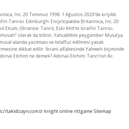
nnica, Inc. 20 Temmuz 1998. 1 Ağustos 2020’de erişildi.
rail’in Tanrısı. Edinburgh: Encyclopædia Britannica, Inc. 20
Eloah, (İbranice: Tanrı), Eski Ahit’te İsrail’in Tanrısı.
Jehovah” olarak da bilinir, Yahudilikte peygamber Musa’ya
amusal alanda yazılması ve telaffuz edilmesi yasak
nmesine dikkat edilir. İbrani alfabesinde Yahweh biçiminde
onai Elohim ne demek? Adonai-Elohim: Tanrı’nın İki
s://takidizayn.com.tr
knight online
nttgame
Sitemap