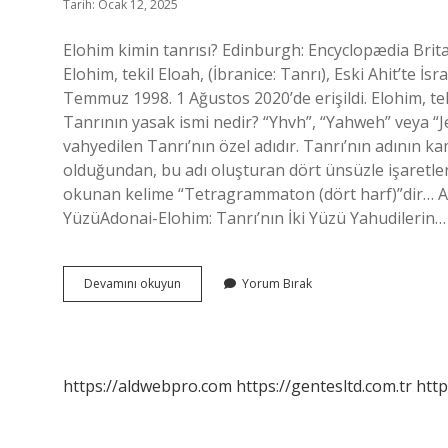
Tarih: Ocak 12, 2025
Elohim kimin tanrısı? Edinburgh: Encyclopædia Brita
Elohim, tekil Eloah, (İbranice: Tanrı), Eski Ahit’te İs
Temmuz 1998. 1 Ağustos 2020’de erişildi. Elohim, tekil 
Tanrının yasak ismi nedir? “Yhvh”, “Yahweh” veya “
vahyedilen Tanrı’nın özel adıdır. Tanrı’nın adının k
olduğundan, bu adı oluşturan dört ünsüzle işaretle
okunan kelime “Tetragrammaton (dört harf)”dir… Ad
YüzüAdonai-Elohim: Tanrı’nın İki Yüzü Yahudilerin…
Elohim
Devamını okuyun
Yorum Bırak
Kimdir
https://aldwebpro.com
https://gentesltd.com.tr
http