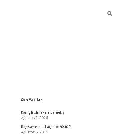
Sidebar
Son Yazılar
betci
Kamçılı olmak ne demek ?
Ağustos 7, 2026
Bilgisayar nasıl açılır dizüstü ?
Ağustos 6, 2026