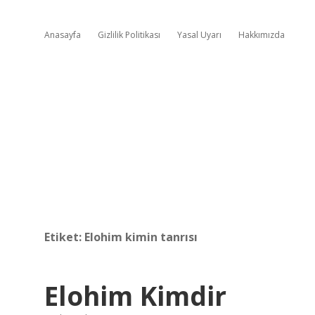
Anasayfa
Gizlilik Politikası
Yasal Uyarı
Hakkımızda
Etiket:
Elohim kimin tanrısı
Elohim Kimdir