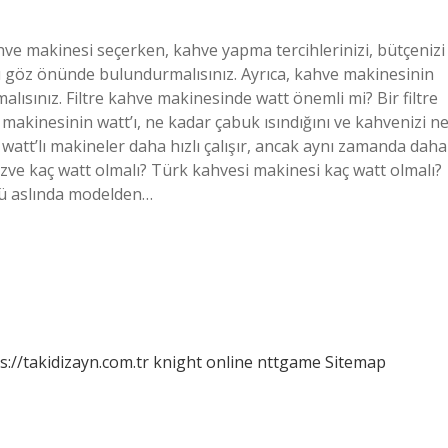
hve makinesi seçerken, kahve yapma tercihlerinizi, bütçenizi
 göz önünde bulundurmalısınız. Ayrıca, kahve makinesinin
ısınız. Filtre kahve makinesinde watt önemli mi? Bir filtre
 makinesinin watt’ı, ne kadar çabuk ısındığını ve kahvenizi n
watt’lı makineler daha hızlı çalışır, ancak aynı zamanda daha
cezve kaç watt olmalı? Türk kahvesi makinesi kaç watt olmalı?
cü aslında modelden…
s://takidizayn.com.tr
knight online
nttgame
Sitemap