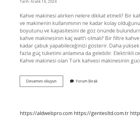
Tarih: Aralık 16, 2024
Kahve makinesi alırken nelere dikkat etmeli? Bir ka
ve makinenin kullanımının ne kadar kolay olduğunu
boyutunu ve kapasitesini de göz önünde bulundurmal
kahve makinesinin kaç watt’ı olmalı? Bir filtre kahve
kadar çabuk yapabileceğinizi gösterir. Daha yüksek 
fazla güç tüketimi anlamına da gelebilir. Elektrikli 
Kahve makinesi olan Türk kahvesi makinesinin gü
Kahve
Devamını okuyun
Yorum Bırak
Makinesinde
Watt
Kaç
Olmalı
https://aldwebpro.com
https://gentesltd.com.tr
http