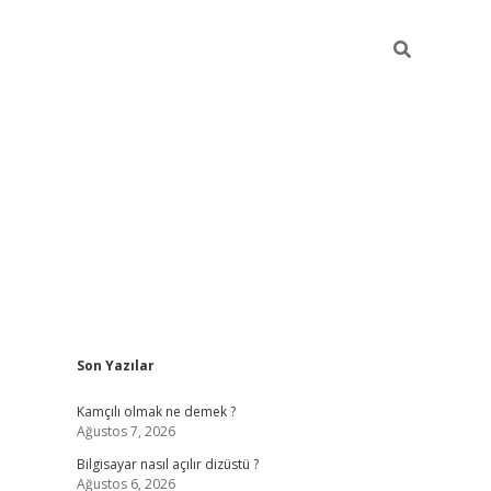
Sidebar
Son Yazılar
betci
Kamçılı olmak ne demek ?
Ağustos 7, 2026
Bilgisayar nasıl açılır dizüstü ?
Ağustos 6, 2026