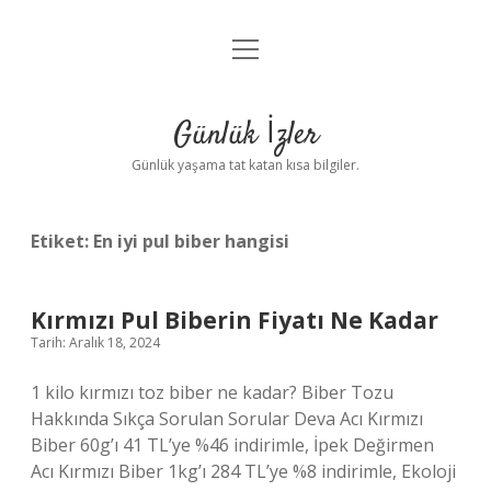
menüyü
Anasayfa
aç
Gizlilik Politikası
Günlük İzler
Yasal Uyarı
Günlük yaşama tat katan kısa bilgiler.
Hakkımızda
Etiket:
En iyi pul biber hangisi
Kırmızı Pul Biberin Fiyatı Ne Kadar
Tarih: Aralık 18, 2024
1 kilo kırmızı toz biber ne kadar? Biber Tozu
Hakkında Sıkça Sorulan Sorular Deva Acı Kırmızı
Biber 60g’ı 41 TL’ye %46 indirimle, İpek Değirmen
Acı Kırmızı Biber 1kg’ı 284 TL’ye %8 indirimle, Ekoloji