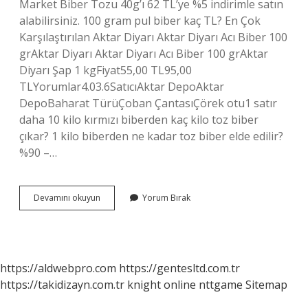
Market Biber Tozu 40g’ı 62 TL’ye %5 indirimle satın
alabilirsiniz. 100 gram pul biber kaç TL? En Çok
Karşılaştırılan Aktar Diyarı Aktar Diyarı Acı Biber 100
grAktar Diyarı Aktar Diyarı Acı Biber 100 grAktar
Diyarı Şap 1 kgFiyat55,00 TL95,00
TLYorumlar4.03.6SatıcıAktar DepoAktar
DepoBaharat TürüÇoban ÇantasıÇörek otu1 satır
daha 10 kilo kırmızı biberden kaç kilo toz biber
çıkar? 1 kilo biberden ne kadar toz biber elde edilir?
%90 –…
Kırmızı
Devamını okuyun
Yorum Bırak
Pul
Biberin
Fiyatı
Ne
Kadar
https://aldwebpro.com
https://gentesltd.com.tr
https://takidizayn.com.tr
knight online
nttgame
Sitemap