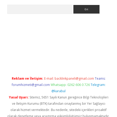
Arama
etci
Reklam ve İletişim:
E-mail:
backlinkpaneli@gmail.com
Teams:
forumhizmeti@gmail.com
Whatsapp: 0262 606 0 726
Telegram:
@karabul
Yasal Uyarı:
Sitemiz, 5651 Sayılı Kanun gereğince Bilgi Teknolojileri
ve İletişim Kurumu (BTK) tarafından onaylanmış bir Yer Sağlayıcı
olarak hizmet vermektedir. Bu nedenle, sitedeki içerikleri proaktif
olarak denetleme veya araştırma yükümlülüğümüz bulunmamaktadır.