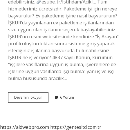
edebilirsiniz.
esube..tr/Istihdam/AcikI… Tüm
hizmetlerimiz ücretsizdir. Paketleme işi için nereye
başvurulur? Ev paketleme işine nasıl başvururum?
İŞKUR’da yayınlanan ev paketleme iş ilanlarından
size uygun olan iş ilanını seçerek başlayabilirsiniz.
İŞKUR’un resmi web sitesinde kendinize “İş Arayan”
profili oluşturduktan sonra sisteme giriş yaparak
istediğiniz iş ilanına başvuruda bulunabilirsiniz.
İŞKUR ne iş veriyor? 4837 sayılı Kanun, kurumun
“işçilere vasıflarına uygun iş bulma, işverenlere de
işlerine uygun vasıflarda işçi bulma” yani iş ve işçi
bulma hususunda aracılık…
İŞkurda
Devamını okuyun
6 Yorum
Paketleme
Işi
Oluyor
Mu
https://aldwebpro.com
https://gentesltd.com.tr