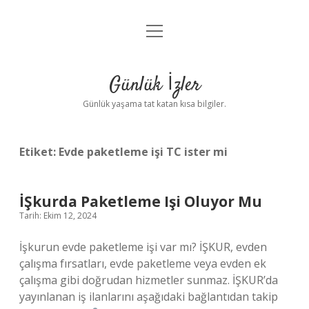
menüyü
Anasayfa
aç
Gizlilik Politikası
Günlük İzler
Yasal Uyarı
Günlük yaşama tat katan kısa bilgiler.
Hakkımızda
Etiket:
Evde paketleme işi TC ister mi
İŞkurda Paketleme Işi Oluyor Mu
Tarih: Ekim 12, 2024
İşkurun evde paketleme işi var mı? İŞKUR, evden
çalışma fırsatları, evde paketleme veya evden ek
çalışma gibi doğrudan hizmetler sunmaz. İŞKUR’da
yayınlanan iş ilanlarını aşağıdaki bağlantıdan takip