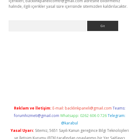
içerikleri,
backlinkpanelicomtr@gmail.com
adresine bildirmeniz
halinde, ilgili içerikler yasal süre içerisinde sitemizden kaldırılacaktır.
Arama
etci
Reklam ve İletişim:
E-mail:
backlinkpaneli@gmail.com
Teams:
forumhizmeti@gmail.com
Whatsapp: 0262 606 0 726
Telegram:
@karabul
Yasal Uyarı:
Sitemiz, 5651 Sayılı Kanun gereğince Bilgi Teknolojileri
ve İletişim Kurumu (BTK) tarafından onaylanmış bir Yer Sağlayıcı