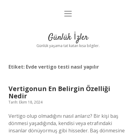
menüyü
Anasayfa
aç
Gizlilik Politikası
Günlük İzler
Yasal Uyarı
Günlük yaşama tat katan kısa bilgiler.
Hakkımızda
Etiket:
Evde vertigo testi nasıl yapılır
Vertigonun En Belirgin Özelliği
Nedir
Tarih: Ekim 18, 2024
Vertigo olup olmadığını nasıl anlarız? Bir kişi baş
dönmesi yaşadığında, kendisi veya etrafındaki
insanlar dönüyormuş gibi hisseder. Baş dönmesine