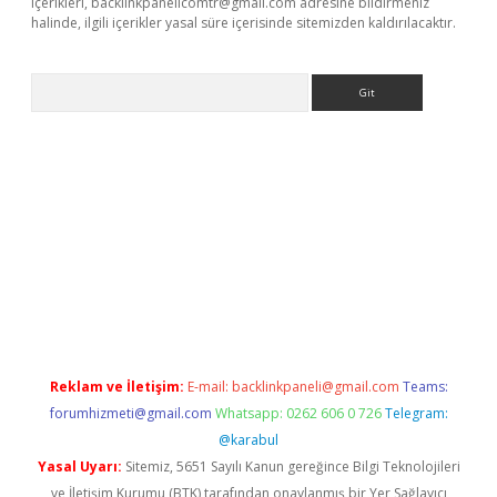
içerikleri,
backlinkpanelicomtr@gmail.com
adresine bildirmeniz
halinde, ilgili içerikler yasal süre içerisinde sitemizden kaldırılacaktır.
Arama
betci
Reklam ve İletişim:
E-mail:
backlinkpaneli@gmail.com
Teams:
forumhizmeti@gmail.com
Whatsapp: 0262 606 0 726
Telegram:
@karabul
Yasal Uyarı:
Sitemiz, 5651 Sayılı Kanun gereğince Bilgi Teknolojileri
ve İletişim Kurumu (BTK) tarafından onaylanmış bir Yer Sağlayıcı