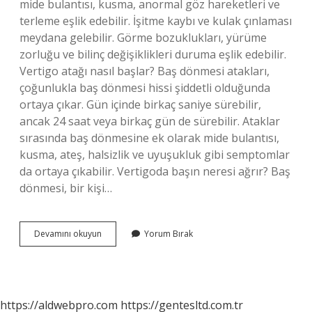
mide bulantısı, kusma, anormal göz hareketleri ve
terleme eşlik edebilir. İşitme kaybı ve kulak çınlaması
meydana gelebilir. Görme bozuklukları, yürüme
zorluğu ve bilinç değişiklikleri duruma eşlik edebilir.
Vertigo atağı nasıl başlar? Baş dönmesi atakları,
çoğunlukla baş dönmesi hissi şiddetli olduğunda
ortaya çıkar. Gün içinde birkaç saniye sürebilir,
ancak 24 saat veya birkaç gün de sürebilir. Ataklar
sırasında baş dönmesine ek olarak mide bulantısı,
kusma, ateş, halsizlik ve uyuşukluk gibi semptomlar
da ortaya çıkabilir. Vertigoda başın neresi ağrır? Baş
dönmesi, bir kişi…
Vertigonun
Devamını okuyun
Yorum Bırak
En
Belirgin
Özelliği
Nedir
https://aldwebpro.com
https://gentesltd.com.tr