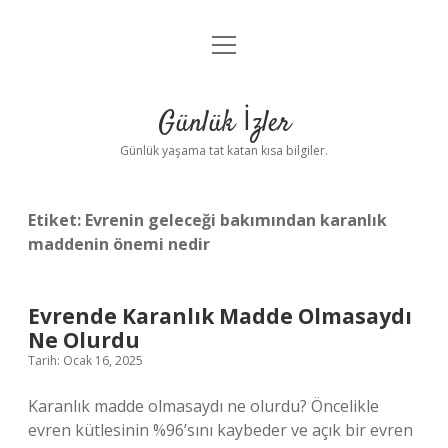
menüyü
Anasayfa
aç
Gizlilik Politikası
Günlük İzler
Yasal Uyarı
Günlük yaşama tat katan kısa bilgiler.
Hakkımızda
Etiket:
Evrenin geleceği bakımından karanlık
maddenin önemi nedir
Evrende Karanlık Madde Olmasaydı
Ne Olurdu
Tarih: Ocak 16, 2025
Karanlık madde olmasaydı ne olurdu? Öncelikle
evren kütlesinin %96’sını kaybeder ve açık bir evren