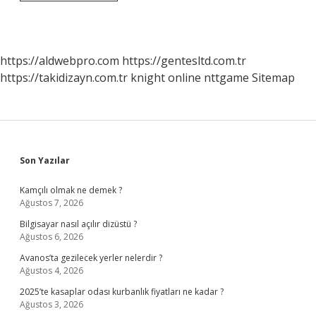
Karanlık
Madde
Olmasaydı
Ne
Olurdu
https://aldwebpro.com
https://gentesltd.com.tr
https://takidizayn.com.tr
knight online
nttgame
Sitemap
Sidebar
Son Yazılar
Kamçılı olmak ne demek ?
Ağustos 7, 2026
Bilgisayar nasıl açılır dizüstü ?
Ağustos 6, 2026
Avanos’ta gezilecek yerler nelerdir ?
Ağustos 4, 2026
2025’te kasaplar odası kurbanlık fiyatları ne kadar ?
Ağustos 3, 2026