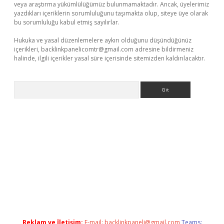
veya araştırma yükümlülüğümüz bulunmamaktadır. Ancak, üyelerimiz
yazdıkları içeriklerin sorumluluğunu taşımakta olup, siteye üye olarak
bu sorumluluğu kabul etmiş sayılırlar.
Hukuka ve yasal düzenlemelere aykırı olduğunu düşündüğünüz
içerikleri,
backlinkpanelicomtr@gmail.com
adresine bildirmeniz
halinde, ilgili içerikler yasal süre içerisinde sitemizden kaldırılacaktır.
Arama
etci
Reklam ve İletişim:
E-mail:
backlinkpaneli@gmail.com
Teams: