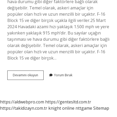
hava durumu gibi diğer faktörlere bağlı olarak
değişebilir. Temel olarak, askeri amaçlar için
popüler olan hızlı ve uzun menzilli bir uçaktır. F-16
Block 15 ve diğer birçok uçakla ilgili veriler.25 Mart
2024 Havadaki azami hızı yaklaşık 1.500 mph ve yere
yakınken yaklaşık 915 mph’dir. Bu sayılar uçağın
taşınması ve hava durumu gibi diğer faktörlere bağlı
olarak değişebilir. Temel olarak, askeri amaçlar için
popüler olan hızlı ve uzun menzilli bir uçaktır. F-16
Block 15 ve diğer birçok…
F
Devamını okuyun
Yorum Bırak
16
Saatte
Kaç
Kilometre
Hızla
https://aldwebpro.com
https://gentesltd.com.tr
Gidiyor
https://takidizayn.com.tr
knight online
nttgame
Sitemap