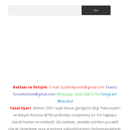
Arama
etci
Reklam ve İletişim:
E-mail:
backlinkpaneli@gmail.com
Teams:
forumhizmeti@gmail.com
Whatsapp: 0262 606 0 726
Telegram:
@karabul
Yasal Uyarı:
Sitemiz, 5651 Sayılı Kanun gereğince Bilgi Teknolojileri
ve İletişim Kurumu (BTK) tarafından onaylanmış bir Yer Sağlayıcı
olarak hizmet vermektedir. Bu nedenle, sitedeki içerikleri proaktif
olarak denetleme veya araştırma yükümlülüğümüz bulunmamaktadır.