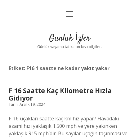
menüyü
Anasayfa
aç
Gizlilik Politikası
Günlük İzler
Yasal Uyarı
Günlük yaşama tat katan kısa bilgiler.
Hakkımızda
Etiket:
F16 1 saatte ne kadar yakıt yakar
F 16 Saatte Kaç Kilometre Hızla
Gidiyor
Tarih: Aralık 19, 2024
F-16 uçakları saatte kaç km hız yapar? Havadaki
azami hızı yaklaşık 1.500 mph ve yere yakınken
yaklaşık 915 mph’dir. Bu sayılar uçağın taşınması ve