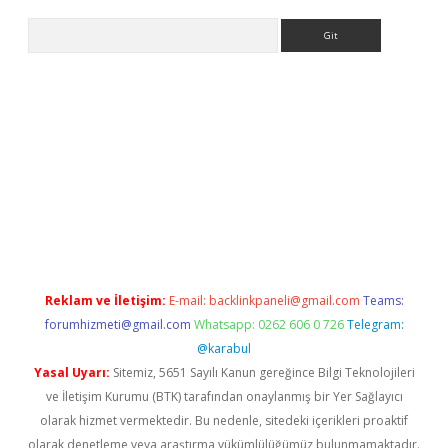
Arama
etci
Reklam ve İletişim:
E-mail:
backlinkpaneli@gmail.com
Teams:
forumhizmeti@gmail.com
Whatsapp: 0262 606 0 726
Telegram:
@karabul
Yasal Uyarı:
Sitemiz, 5651 Sayılı Kanun gereğince Bilgi Teknolojileri
ve İletişim Kurumu (BTK) tarafından onaylanmış bir Yer Sağlayıcı
olarak hizmet vermektedir. Bu nedenle, sitedeki içerikleri proaktif
olarak denetleme veya araştırma yükümlülüğümüz bulunmamaktadır.