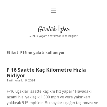
menüyü
Anasayfa
aç
Gizlilik Politikası
Günlük İzler
Yasal Uyarı
Günlük yaşama tat katan kısa bilgiler.
Hakkımızda
Etiket:
F16 ne yakıtı kullanıyor
F 16 Saatte Kaç Kilometre Hızla
Gidiyor
Tarih: Aralık 19, 2024
F-16 uçakları saatte kaç km hız yapar? Havadaki
azami hızı yaklaşık 1.500 mph ve yere yakınken
yaklaşık 915 mph’dir. Bu sayılar uçağın taşınması ve