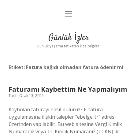
menüyü
Anasayfa
aç
Gizlilik Politikası
Günlük İzler
Yasal Uyarı
Günlük yaşama tat katan kısa bilgiler.
Hakkımızda
Etiket:
Fatura kağıdı olmadan fatura ödenir mi
Faturamı Kaybettim Ne Yapmalıyım
Tarih: Ocak 13, 2025
Kaybolan faturayı nasıl buluruz? E-fatura
uygulamasına ilişkin talepler “ebelge..tr” adresi
üzerinden yapılabilir. Bu web sitesine Vergi Kimlik
Numaranız veya TC Kimlik Numaranız (TCKN) ile