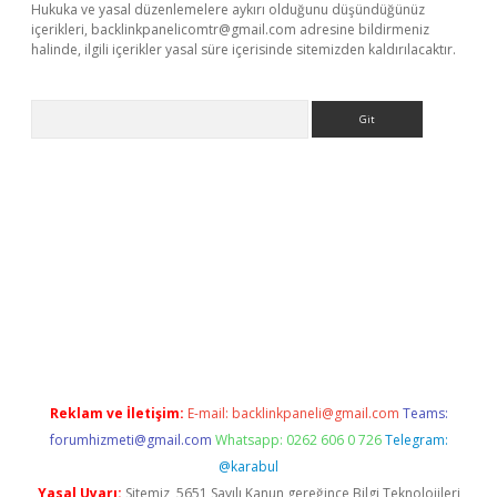
Hukuka ve yasal düzenlemelere aykırı olduğunu düşündüğünüz
içerikleri,
backlinkpanelicomtr@gmail.com
adresine bildirmeniz
halinde, ilgili içerikler yasal süre içerisinde sitemizden kaldırılacaktır.
Arama
etci
Reklam ve İletişim:
E-mail:
backlinkpaneli@gmail.com
Teams:
forumhizmeti@gmail.com
Whatsapp: 0262 606 0 726
Telegram:
@karabul
Yasal Uyarı:
Sitemiz, 5651 Sayılı Kanun gereğince Bilgi Teknolojileri